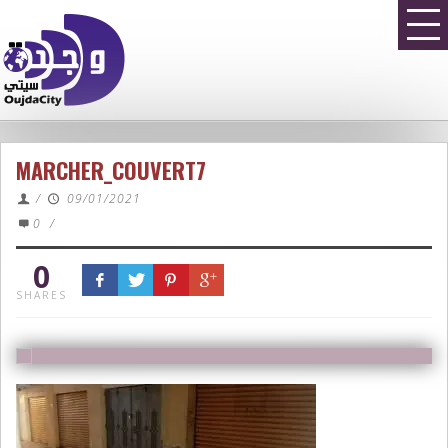
MARCHER_COUVERT7
/
09/01/2021
0
/
0
SHARES