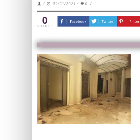
/
09/01/2021
/
0
/
0
Facebook
Twitter
Pinter
SHARES