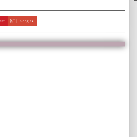
est
Google+