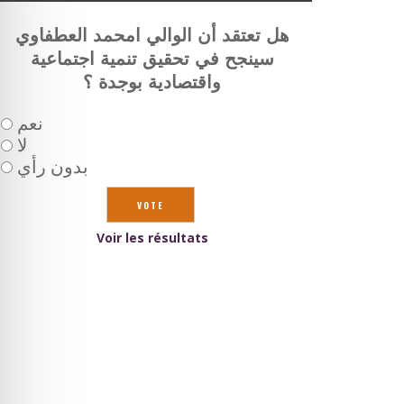
هل تعتقد أن الوالي امحمد العطفاوي
سينجح في تحقيق تنمية اجتماعية
واقتصادية بوجدة ؟
نعم
لا
بدون رأي
Voir les résultats