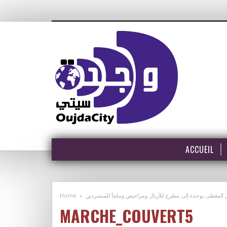
ACCUEIL
Home
»
المغطى بوجدة إلى مطرح للأزبال ومراحيض وملجأ للمتشردين
MARCHE_COUVERT5