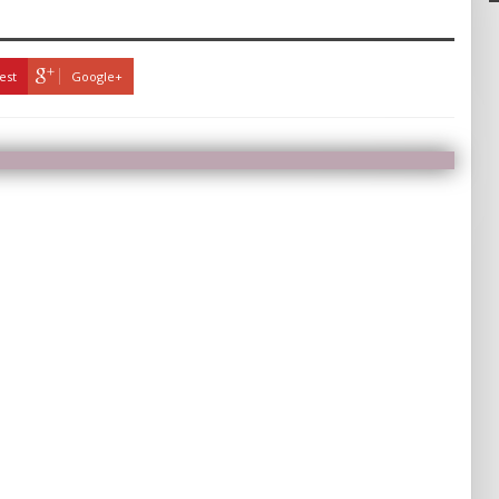
est
Google+