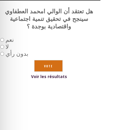
هل تعتقد أن الوالي امحمد العطفاوي
سينجح في تحقيق تنمية اجتماعية
واقتصادية بوجدة ؟
نعم
لا
بدون رأي
Voir les résultats