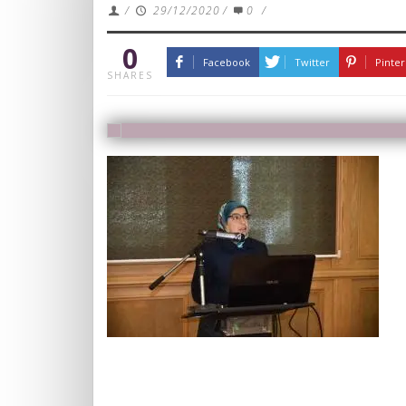
/
29/12/2020
/
0
/
0
Facebook
Twitter
Pinter
SHARES