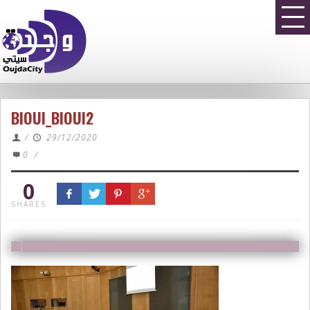
BIOUI_BIOUI2
/
29/12/2020
0
/
0
SHARES