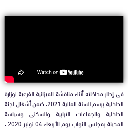
في إطار مداخلته أثناء مناقشة الميزانية الفرعية لوزارة
الداخلية برسم السنة المالية 2021، ضمن أشغال لجنة
الداخلية والجماعات الترابية والسكنى وسياسة
المدينة بمجلس النواب يوم الأربعاء 04 نونبر 2020 ،