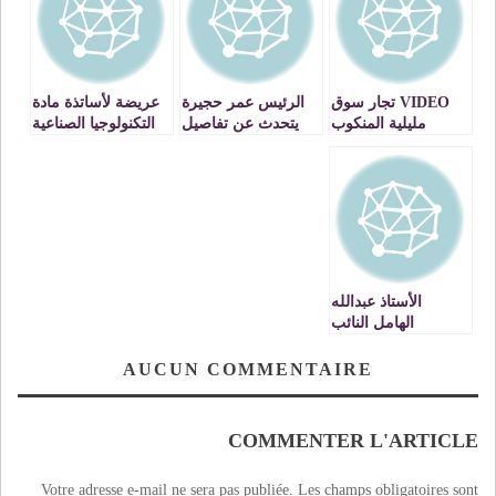
VIDEO تجار سوق
الرئيس عمر حجيرة
عريضة لأساتذة مادة
مليلية المنكوب
يتحدث عن تفاصيل
التكنولوجيا الصناعية
يعبرون عن استيائهم
الاتفاقية الموقعة بين
بوجدة يرفضون
جمعية تجار سوق
تكليفهم بتدريس
مليلية ومجلس
الرياضيات
الجماعة VIDEO
الأستاذ عبدالله
الهامل النائب
البرلماني لحزب
العدالة والتنمية في
AUCUN COMMENTAIRE
حوار حصري مع »
وجدة سيتي » حول
المادة 9 من قانون
COMMENTER L'ARTICLE
المالية VIDEO
Votre adresse e-mail ne sera pas publiée.
Les champs obligatoires sont