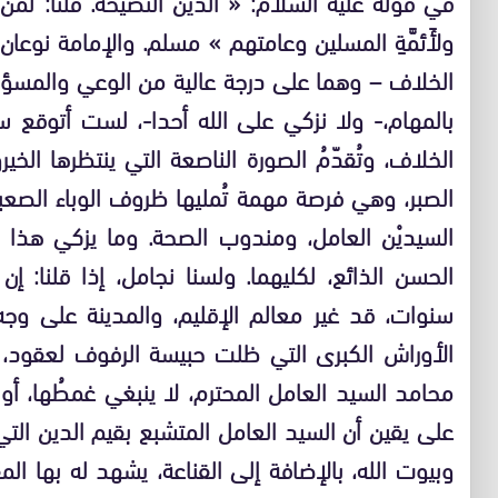
في قوله عليه السلام: « الدِّينُ النَّصيحةُ. قلنا: لمن
ولأَئمَّةِ المسلين وعامتهم » مسلم. والإمامة نو
الخلاف – وهما على درجة عالية من الوعي والمسؤولية
بالمهام،- ولا نزكي على الله أحدا-، لست أتوقع سو
الخلاف، وتُقدّمُ الصورة الناصعة التي ينتظرها الخي
الصبر، وهي فرصة مهمة تُمليها ظروف الوباء الصعبة، أم
السيديْن العامل، ومندوب الصحة. وما يزكي هذا ال
الحسن الذائع، لكليهما. ولسنا نجامل، إذا قلنا: إ
سنوات، قد غير معالم الإقليم، والمدينة على و
الأوراش الكبرى التي ظلت حبيسة الرفوف لعقود، 
محامد السيد العامل المحترم، لا ينبغي غمطُها، أو غض
على يقين أن السيد العامل المتشبع بقيم الدين التي 
وبيوت الله، بالإضافة إلى القناعة، يشهد له بها ا