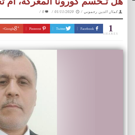
هل تـحسم كورونا المعركة، أم تحس
كمال الدين رحموني
/
01/11/2020
/
0
/
1
Google+
Pinterest
Twitter
Facebook
SHARES