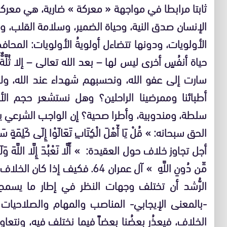
ثابتا مرابطا في مواجهة « معركة » ضارية، هي معرك
الإنسان صدق النية، وحياة الضمير، وسلامة القلب، 
الأولويات، ودونها تتضاءل أولويةُ الأولويات: الم
حياة أنفُسٍ أخرى ليس لها – بعد الله تعالى – إلا ثُلَّة
سارت إلى عفو الله، ونحسبهم شهداء عند الله، ولا
أطبائنا وممرضينا الراحلين؟ وهل نستشعر حجم الأ
سلطة، ومندوبية، وأطرا صحية؟ إن الواجب الشرعي ي
الحق سبحانه: » قُلْ يَا أَهْلَ الْكِتَابِ تَعَالَوْا إِلَى كَلِمَةٍ سَو
أجل تجاوز خلاف حول العقيدة: » أَلَّا نَعْبُدَ إِلَّا اللَّهَ وَلَا نُشْرِك
مِّن دُونِ اللَّهِ » آل عمران 64
الرُّشد أن تختلف وجهات النظر في إطار ما يسمح 
-بالمعنى الإيجابي- المناصب والمهام والصلاحيات
الخلاف، فيعذُر بعضُنا بعضاً فيما نختلف فيه، ونتعاو