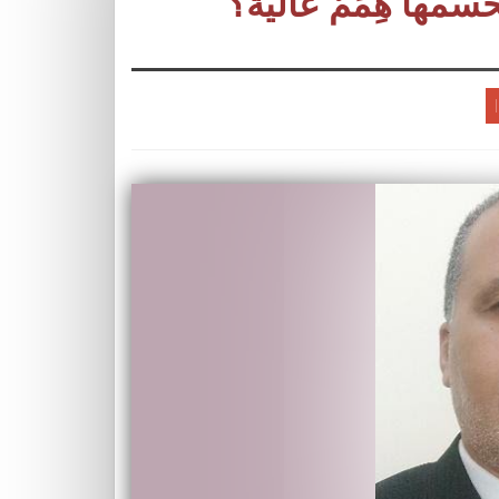
مها هِمَمٌ عالية؟