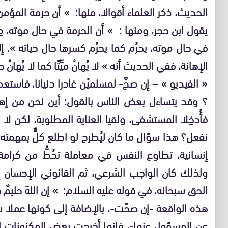
الحديث، ذكر العلماء أقوالا، منها: » أن حرمة المؤمن
يقول ابن حجر، ومنها : » أن الحرمة في حال موته، مِثل
في حال موته، يحرُم كما يحرُم كسرها حال حياته ». 
الإهانة، ففي الحديث أنه » لا يُهانُ ميِّتًا كما لا يُهان
« الفيديو » – إن صحَّ- لمسلميْن غادرا دنيانا، فاست
؟ وقد يتساءل بعض الناس بالقول: أين نحن من إهانة 
فأُدخِلا المستشفى، ولقيا العناية المطلوبة، لكن لا ر
نفعل؟ هذا سؤال ما كان ليُطرح لو اطلع كلٌّ بمهمته،
إنسانية، تطاوع النفس في معاملة تحُطُّ من كرامة
ولذلك كان الواجب الشرعي، ثم القانوني الإحسان إ
الحق سبحانه، في قوله عليه السلام: » إن اللهَ حليمٌ حَيِيٌّ 
هذه الواقعة -إن صحّت-، بالإضافة إلى كونها عملا س
عن المسؤول عنها-، فإنها أخرجت بعض المكنونات ا