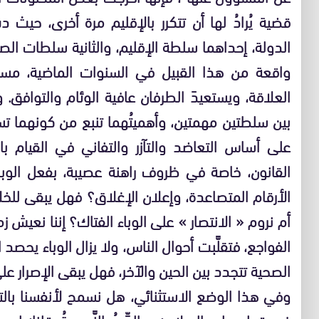
قضية يُرادُ لها أن تتكرر بالإقليم مرة أخرى، ح
الدولة، إحداهما سلطة الإقليم، والثانية سلطات الصح
واقعة من هذا القبيل في السنوات الماضية، مسؤوليْ
العلاقة، ويستعيدَ الطرفان عافية الوئام والتوافق. 
بين سلطتين مهمتين، وأهميتُهما تنبع من كونهما تس
على أساس التعاضد والتآزر والتفاني في القيام ب
القانون، خاصة في ظروف راهنة عصيبة، بفعل ال
الأرقام المتصاعدة، وإعلان الإغلاق؟ فهل يبقى للخل
أم نروم « الانتصار » على الوباء الفتاك؟ إننا نعيش زم
الفواجع، فتقلَّبت أحوال الناس، ولا يزال الوباء يحصد 
الصحية تتجدد بين الحين والآخر، فهل يبقى الإصرار ع
وفي هذا الوضع الاستثنائي، هل نسمح لأنفسنا بالتذكي