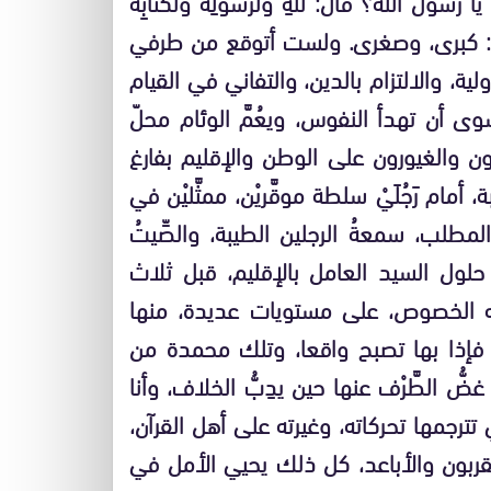
 يا رسول الله؟ قال: للهِ ولرسولِه ولكتابِه
عان: كبرى، وصغرى. ولست أتوقع من طرفي
، والالتزام بالدين، والتفاني في القيام
ى أن تهدأ النفوس، ويعُمَّ الوئام محلّ
رون والغيورون على الوطن والإقليم بفارغ
ام رَجُلَيْ سلطة موقَّريْن، ممثَّليْن في
مطلب، سمعةُ الرجلين الطيبة، والصِّيتُ
ن حلول السيد العامل بالإقليم، قبل ثلاث
جه الخصوص، على مستويات عديدة، منها
فإذا بها تصبح واقعا، وتلك محمدة من
ُّ الطَّرْف عنها حين يدِبُّ الخلاف، وأنا
تترجمها تحركاته، وغيرته على أهل القرآن،
لمقربون والأباعد، كل ذلك يحيي الأمل في