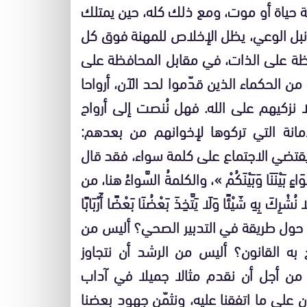
ة حياة أو موت، ومع ذلك كله، حين يمتلك
ونبل الوعي، يظل الإخلاص للمهنة فوق كل
حافظة على الذات، في مقابل المحافظة على
ٌّ من الحكماء الذين قدّموا لحد الآن، أرواحا
 نزكيهم على الله. فهل نُنصت إلى أرواح
مانة التي تركوها لإخوانهم من بعدهم:
قتضي الاجتماع على كلمة سواء، فقد قال
َاءٍ بَيْنَنَا وَبَيْنَكُمْ »، والكلمةُ السَّواءُ هنا، من
َ بِهِ شَيْئًا وَلَا يَتَّخِذَ بَعْضُنَا بَعْضًا أَرْبَابًا
. فكيف إذا كان الخلاف حول طريقة في التدبير الصحي؟ أليس من
به القانون؟ أليس من الرشد أن نتجاوز
 من أجل أن نقدم مثالا جميلا في آداب
ن على ما اتفقنا عليه، ونثمّن جهود بعضنا