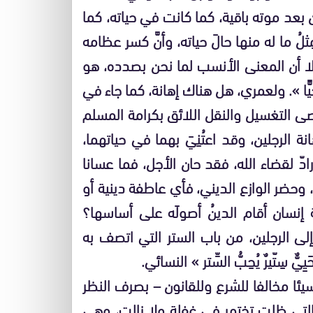
 بعد موته باقية، كما كانت في حياته، كما
ُ ما له منها حالَ حياته، وأنَّ كسر عظامه
إلا أن المعنى الأنسب لما نحن بصدده، هو
ُ حيًّا ». ولعمري، هل هناك إهانة، كما جاء في
عصى التغسيل والنقل اللائق بكرامة المسلم
الرجلين، وقد اعتُنِيَ بهما في حياتهما،
ادّ لقضاء الله، فقد حان الأجل، فما عسانا
 وحضر الوازع الديني، فأي عاطفة دينية أو
 إنسان أقام الدينُ أصولَه على أساسها؟
لى الرجلين، من باب الستر التي اتصف به
سِتّيرٌ يُحِبُّ السِّتر » النسائي.
يئا مخالفا للشرع وللقانون – بصرف النظر
لتي ظلت تختمر في غفلة ولا زالت، وهي