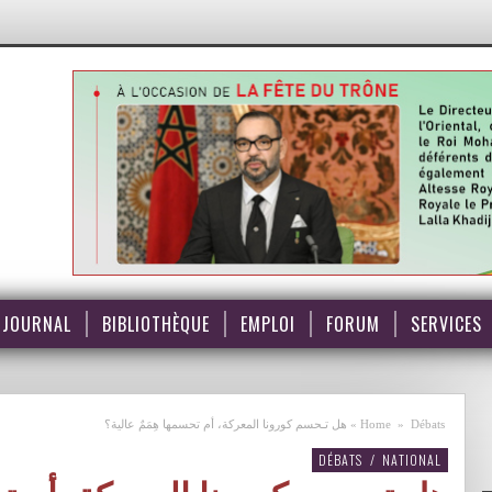
JOURNAL
BIBLIOTHÈQUE
EMPLOI
FORUM
SERVICES
Débats
»
Home
»
هل تـحسم كورونا المعركة، أم تحسمها هِمَمٌ عالية؟
DÉBATS
/
NATIONAL