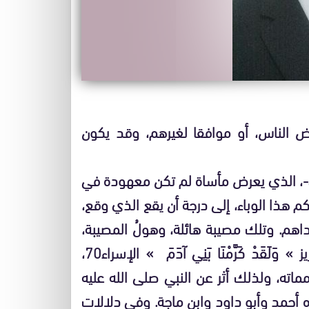
ض الناس، أو موافقا لغيرهم، وقد يكون
وي-، الذي يعرض مأساة لم تكن معهودة في
 هذا الوباء، إلى درجة أن يقع الذي وقع،
اهم. وتلك مصيبة هائلة، وهولُ المصيبة،
أن تُنتهَكَ كرامة الميت المكفولة بنص الكتاب العزيز » وَلَقَدْ كَرَّمْنَا بَنِي آدَمَ » الإسراء70،
ماته، ولذلك أثر عن النبي صلى الله عليه
 رواه أحمد وأبو داود وابن ماجة. وفي دلالات