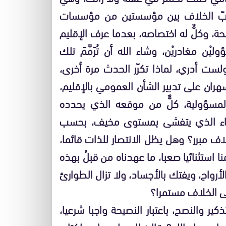
يث دبّ الخلاف بين مؤسستين من مؤسسات
ة، وكلٌّ له اختصاصه، بعدما عرف الإقليم
ن مغادريْن، وشاء الله أن تُرَمَّمَ تلك
ولست أدري، لماذا تكرّر الحدث مرة أخرى،
هران على تدبير الشأن العمومي بالإقليم،
المسؤولية، كلٌّ من موقعه الذي يحدده
وباء الذي يتفشى بمستوى مخيف، بحسب
اف مبرر؟ وهل يظل الانتصار للذات قائما،
نا استثنائيا صعبا، ما عهدناه من قبلُ بهذه
الأرواح، ويفتك بالأجساد، ولا تزال الطوارئ
لى الخلاف مستمرا؟
ر والنصح، باعتبار النصيحة واجبا شرعيا،