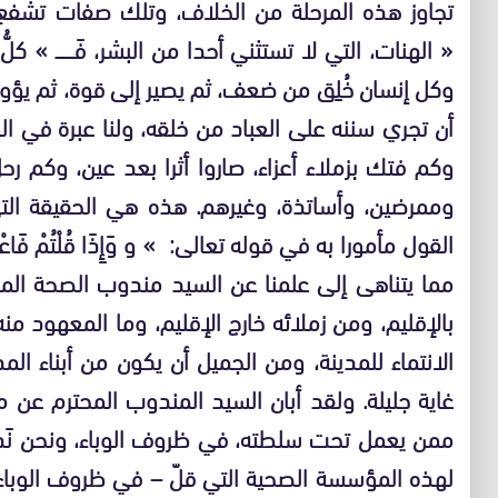
تجاوز هذه المرحلة من الخلاف، وتلك صفات تشفع 
« الهنات، التي لا تستثني أحدا من البشر، فَــــــــ » كلّ
وكل إنسان خُلِق من ضعف، ثم يصير إلى قوة، ثم ي
أن تجري سننه على العباد من خلقه، ولنا عبرة في الو
وكم فتك بزملاء أعزاء، صاروا أثرا بعد عين، وكم ر
وممرضين، وأساتذة، وغيرهم. هذه هي الحقيقة التي
مما يتناهى إلى علمنا عن السيد مندوب الصحة المحت
بالإقليم، ومن زملائه خارج الإقليم، وما المعهود من
الانتماء للمدينة، ومن الجميل أن يكون من أبناء الم
غاية جليلة. ولقد أبان السيد المندوب المحترم عن
ممن يعمل تحت سلطته، في ظروف الوباء، ونحن نَدينُ
لهذه المؤسسة الصحية التي قلّ – في ظروف الوباء ال