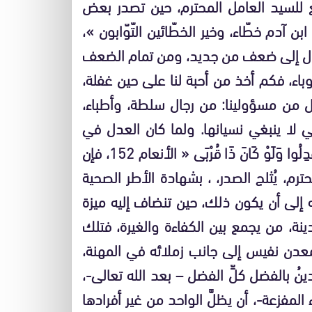
للسيد العامل المحترم، حين تصدر بعض
ُ ابن آدم خطّاء، وخير الخطّائين التّوّابون »،
ؤول إلى ضعف من جديد، ومن تمام الضعف
باء، فكم أخذ من أحبة لنا على حين غفلة،
حل من مسؤولينا: من رجال سلطة، وأطباء،
 لا ينبغي نسيانها. ولما كان العدل في
القول مأمورا به في قوله تعالى: » و وَإِذَا قُلْتُمْ فَاعْدِلُوا وَلَوْ كَانَ ذَا قُرْبَى « الأنعام 152، فإن
رم، يُثلج الصدر، ، بشهادة الأطر الصحية
ه إلى أن يكون ذلك، حين تنضاف إليه ميزة
دينة، من يجمع بين الكفاءة والغيرة، فتلك
 معدن نفيس إلى جانب زملائه في المهنة،
 بالفضل كلِّ الفضل – بعد الله تعالى-،
مفزعة-، أن يظلَّ الواحد من غير أفرادها