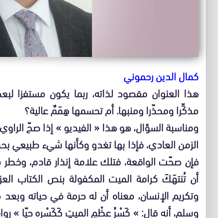
كمال الدين رحموني
هذا العنوان مقصود لذاته، ربما يكون مستفزا لبع
مذكِّرا ومحذّرا ومنبها. أم تحسمها هِمَمٌ عالية؟
ومناسبة السؤال، هو هذا « الفيديو » إذا صحّ الرا
الزمن العادي، فإذا بها تغدو وكأنها شيء طبيعي بحكم
فإن صحّت الواقعة، فتلك علامة إنذار قادم، وخطر د
وتكريم الإنسان، معناه أن له حرمة في حياته وبعد م
وسلم، أنه قال: » كَسْرُ عظْمِ الميتِ كَكَسْرِه حيّا »