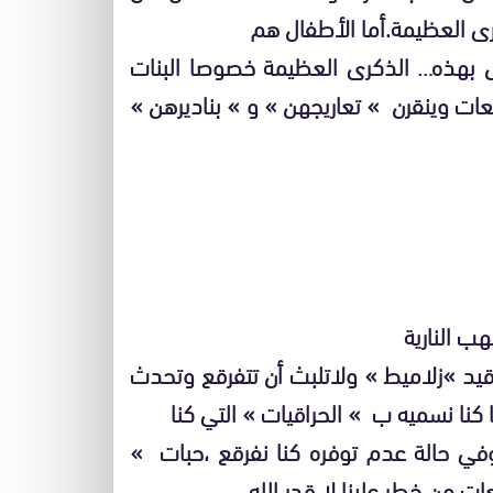
رى العظيمة.أما الأطفال هم
ل بهذه… الذكرى العظيمة خصوصا البنات
عات وينقرن » تعاريجهن » و » بناديرهن »
ب النارية
وقيد »زلاميط » ولاتلبث أن تتفرقع وتحدث
 كنا نسميه ب » الحراقيات » التي كنا
 حالة عدم توفره كنا نفرقع ،حبات »
ت من خطر علينا لا قدر الله.