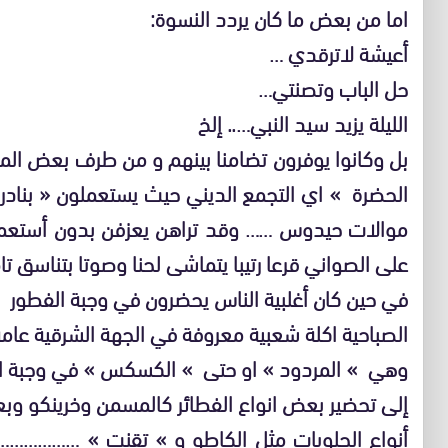
اما من بعض ما كان يردد النسوة:
أعيشة لاترقدي …
حل الباب وتصنتي…
الليلة يزيد سيد النبي….. إلخ
بل وكانوا يوفرون تضامنا بينهم و من طرف بعض الم
الحضرة » اي التجمع الديني حيث يستعملون « بنادر
موالات حيدوس …… وقد تراهن يعزفن بدون أستعما
على الصواني قرعا رتيبا يتماشى لحنا وصوتا بتناسق تا
في حين كان أغلبية الناس يحضرون في وجبة الفطور
الصباحية اكلة شعبية معروفة في الجهة الشرقية عامة 
وهي » المردود » او حتى » الكسكس » في وجبة ال
إلى تحضير بعض انواع الفطائر كالمسمن وخرينكو و
أنواع الحلويات مثل الكاطو و » تقنت » ………………