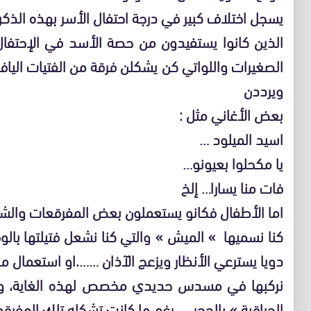
يسجل اختلاف كبير في درجة احتفال الأسر بهذه الذك
الذين كانوا يستفيدون من حصة الأسد في الإحتفا
الصغيرات واللواتي كن يشكلن فرقة من الفتيات الياف
ويرددن
بعض الأغاني مثل :
اسيد الميلود …
يا مكحلوا بعيونو…
فات منا يسارا… إلخ
اما الأطفال فكانو يستعملون بعض المفرقعات والشه
كنا نسميها » الميش » والتي كنا نشعل فتيلتها بال
دويا يسترعي الأنظار ويزعج الآذان …….او استعمال ما
نركبها في مسدس حديدي مخصص لهذه الغاية، وفي
الحراقية » بالحجر……رغم ما كانت تشكله تلك المفرقعا