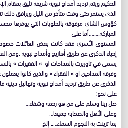
الحكيم ويتم ترديد أمداح نبوية شريفة تليق بمقام الإ
الذي يستمر حتى وقت متأخر من الليل ويرافق ذلك تن
كؤوس الشاي مرفوقة بالحلويات التي يوفرها محسنون
المباركة……..أما على
المستوى الأسري فقد كانت بعض العائلات خصوصا 
إحياء الذكرى عن طريق أهازيج وأمداح نبوية .ومن ال
يسمى في تاوريرت بالمداحات او » الفقيرات » بالنسب
وفرقة المداحين او » الفقراء » والذين كانوا يعملون ع
الذكرى عن طريق ترديد أمداح نبوية وتهاليل دينية ف
على نحو:
صل ربنا وسلم على من هو رحمة وشفاء…
وعلى الأهل والصحابة جميعا…
بما تزينت به النجوم السماء….. إلخ