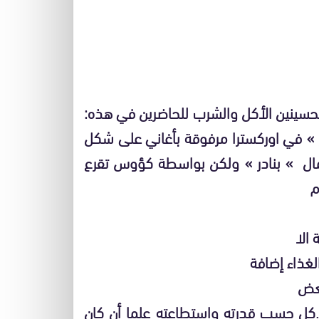
حسينين الأكل والشرب للحاضرين في هذه:
 » في اوركسترا مرفوقة بأغاني على شكل
ل » بنادر » ولكن بواسطة كؤوس تقرع
م
الا
غذاء إضافة
بعض
كل حسب قدرته واستطاعته علما أن كان