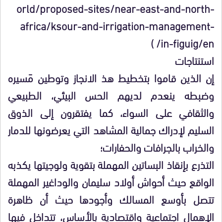
orld/proposed-sites/near-east-and-north-
africa/ksour-and-irrigation-management-
in-figuig/en/ )
استنتاجات
إن الذين قاموا بتخطيط هذ الانجاز وتوطين مَسيره
وضبطه ينعدم لديهم الحس البيئي، الطبيعي
والثقافي على السواء، كما يفتقرون إلى الذوق
السليم لإدراك جمالية المشاهد التي يعرضونها للدمار
والخراب بالجرافات والحفارات؛
التذرع بإنقاذ البساتين المهملة بتقوية ولوجيتها يكذبه
الواقع حيث أحواش أولاد سليمان والوداغير المهملة
تتصل بأوسع المسالك وأجودها حيث أن ظاهرة
الإهمال اجتماعية واقتصادية بالأساس، تتداخل فيها