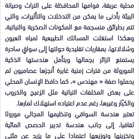
محلية عريقة، قوامها المحافظة على التراث وصيانة
البيئة بأدنى ما يمكن من التدخلات والتأثيرات، والتي
تتم بطرائق منسجمة مع المكونات الصخرية والنباتية،
وهكذا استغلت المسالك الطبيعية لمياه العيون
وشلالاتها، بمقاربات تقليدية حولتها إلى سواقٍ ساحرة
يستمتع الزائر بجمالها ويتأمل هندستها الذكية
الموروثة من فترات زمنية غابرة أنجزها عصاميون لم
يحملوا صفة « مهندس »، كما حافظ الإنسان المحلي
على بعض المخلفات النباتية مثل الزعبج والخروب
والكبّار وغيرها، رغم عدم اعتياده استهلاك ثمارها.
تعتبر هندسة السواقي وتنظيمها المجالي موروثا
ثقافيا، إلى جانب هندسة تدبير الحصص المائية
وتخزينها وتوزيعها اعتمادا على ما يزيد عن مئتي