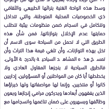
وسط هذه الواحة الغنية بتراثها الطبيعي والثقافي
ذي الخصوصيات المحلية المتوطنة، والتي تتداخل
وتتكامل في انسجام ضمن منظومات بيئية تتطلب
حمايتها عدم الإخلال بتوازناتها. فمن شأن هذه
الطريق التي لا تحمل من السياحة سوى الاسم أن
تخل بهذه التوازنات، وأن تلغي قيمة هذا التراث وأن
تمسخ هذه المشاهد السياحية بالدرجة الأولى.
فالطرق السياحية لا ينجزها المقاول العادي ولا
يخططها أيا كان من المواطنين أو المسؤولين، إداريين
كانوا أو منتخبين، وإنما لها مواصفاتها ولها خبراؤها
الذين يفقهون أبعادها ويدركون مرامي إنجازها ويعون
وظائفها ويسهرون على ضمان تناغمها وانسجامها مع