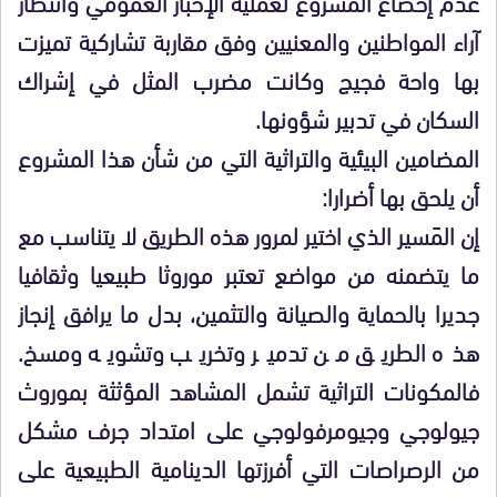
عدم إخضاع المشروع لعملية الإخبار العمومي وانتظار
آراء المواطنين والمعنيين وفق مقاربة تشاركية تميزت
بها واحة فجيج وكانت مضرب المثل في إشراك
السكان في تدبير شؤونها.
المضامين البيئية والتراثية التي من شأن هذا المشروع
أن يلحق بها أضرارا:
إن المَسير الذي اختير لمرور هذه الطريق لا يتناسب مع
ما يتضمنه من مواضع تعتبر موروثا طبيعيا وثقافيا
جديرا بالحماية والصيانة والتثمين، بدل ما يرافق إنجاز
هذه الطريق من تدمير وتخريب وتشويه ومسخ.
فالمكونات التراثية تشمل المشاهد المؤثثة بموروث
جيولوجي وجيومرفولوجي على امتداد جرف مشكل
من الرصراصات التي أفرزتها الدينامية الطبيعية على