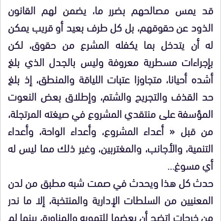
قد يمس مصالحهم بضرر ما، يضمن لهم القانون
الذود عن حقوقهم، بل كل طرف بعيد أو قريب يمكن
له أن يتدخل بما يكفله المشرع من حقوق، لكن
بإجراءات مسطرية معروفة وليس بالجدل الذي بلغ
أشده أحيانا، متجاوزا عتبات اللياقة والمنطق، إذ بلغ
حد القذف والتجريح والشتم، وإطلاق بعض النعوت
المؤسفة على منتقدي المشروع في صيغته المرتجلة،
من قبل « أعداء المشروع، وأعداء الواحة، وأعداء
التنمية، والأجانب، والمغتربين، وغير ذلك مما ليس له
أي مسوغ…
حدث كل هذا ويحدث في صمت شبه مطبق من لدن
المعنيين من السلطات الإدارية والمنتخبة، إلا ما ندر
من خرجات اتضح أن بعضها للتمويه والمناورة، بينما لم