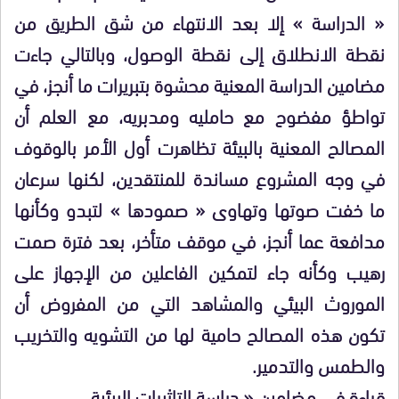
« الدراسة » إلا بعد الانتهاء من شق الطريق من
نقطة الانطلاق إلى نقطة الوصول، وبالتالي جاءت
مضامين الدراسة المعنية محشوة بتبريرات ما أنجز، في
تواطؤ مفضوح مع حامليه ومدبريه، مع العلم أن
المصالح المعنية بالبيئة تظاهرت أول الأمر بالوقوف
في وجه المشروع مساندة للمنتقدين، لكنها سرعان
ما خفت صوتها وتهاوى « صمودها » لتبدو وكأنها
مدافعة عما أنجز، في موقف متأخر، بعد فترة صمت
رهيب وكأنه جاء لتمكين الفاعلين من الإجهاز على
الموروث البيئي والمشاهد التي من المفروض أن
تكون هذه المصالح حامية لها من التشويه والتخريب
والطمس والتدمير.
قراءة في مضامين « دراسة التاثيرات البيئية