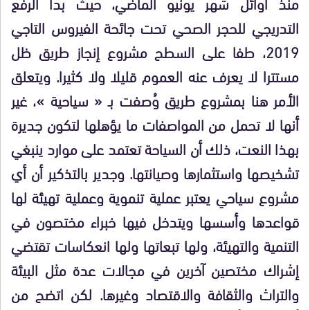
منذ أوائل شهر يونيو الماضي، حيث بدأ الرفع
التدريجي للحجر الصحي تحت جائحة الفيروس التاجي
2019، طفا على السطح مشروع إنجاز طريق ظل
مستترا لا يعرف عنه العموم قليلا ولا كثيرا. ويتعلق
الأمر هنا بمشروع طريق وُصفت بـ « سياحية »، غير
أنها لا تحمل من المواصفات ما يؤهلها لتكون جديرة
بهذا النعت، ذلك أن السياحة تعتمد على موارد ينبغي
تشخيصها واستثمارها وصيانتها. وجدير بالتذكير أن أي
مشروع سياحي يعتبر عملية تنموية وعملية تهيئة لها
قواعدها وأسسها ويتدخل فيها خبراء مختصون في
التنمية والتهيئة، ولها تبعاتها ولها انعكاسات تقتضي
إشراك مختصين آخرين في مجالات عدة مثل البيئة
والتراث والثقافة والاقتصاد وغيرها. لكن اتضح من