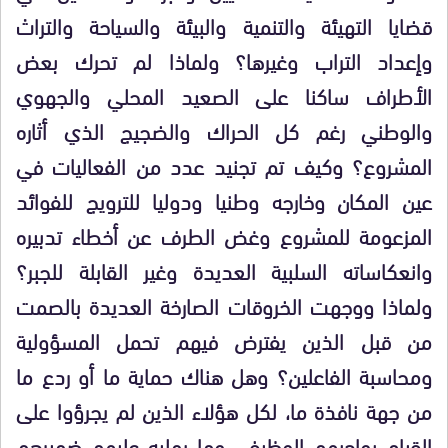
قضايا التهيئة والتنمية والبيئة والسياحة والتراث
وإعداد التراب وغيرها؟ ولماذا لم تحرك بعض
الأطراف ساكنا على الصعيد المحلي والجهوي
والوطني رغم كل الحراك والضجيج الذي أثاره
المشروع؟ وكيف تم تجنيد عدد من الفعاليات في
عين المكان وخارجه وطنيا ودوليا للترويج للفوائد
المزعومة للمشروع وغض الطرف عن أخطاء تدبيره
وانعكاساته السلبية العديدة وغير القابلة للجبر؟
ولماذا ووجهت الخروقات الصارخة العديدة بالصمت
من قبل الذين يفترض فيهم تحمل المسؤولية
ومحاسبة الفاعلين؟ وهل هناك حماية ما أو ردع ما
من جهة نافذة ما، لكل هؤلاء الذين لم يجرؤوا على
القيام بواجبهم الوظيفي وما يمليه عليهم ضميرهم