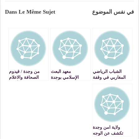
في نفس الموضوع
Dans Le Même Sujet
الشباب الرياضي
معهد البعث
من وجدة / قيدوم
المغاربي في وقفة
الإسلامي بوجدة
الصحافة والاعلام
احتجاجية بالشريط
ينظم تظاهرة قرآنية
المغربي الأستاذ
الحدودي المغربي ـ
ضخمة احتفاء
مصطفى العلوي
الجزائري VIDEO
بالمئات من طلبة
يتحدث عن مجموعة
العلوم الشرعية
من القضايا الوطنية
بالتعليم العتيق
والمحلية الساخنة
VIDEO
videos
ولاية امن وجدة
تكشف عن الوجه