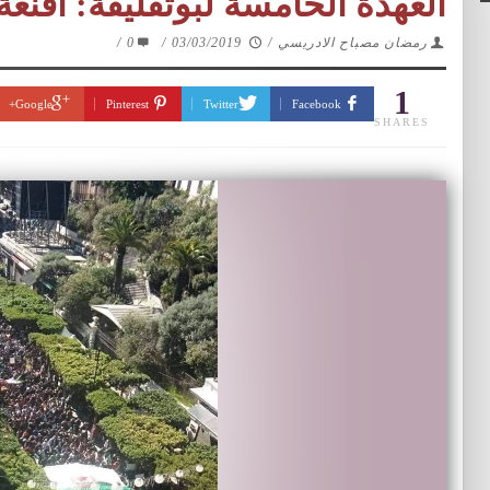
العهدة الخامسة لبوتفليقة: أقن
رمضان مصباح الادريسي
/
03/03/2019
/
0
/
1
Google+
Pinterest
Twitter
Facebook
SHARES