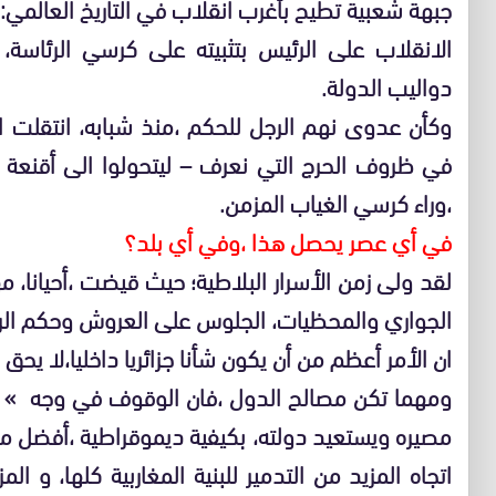
جبهة شعبية تطيح بأغرب انقلاب في التاريخ العالمي:
الانقلاب على الرئيس بتثبيته على كرسي الرئاسة
دواليب الدولة.
وكأن عدوى نهم الرجل للحكم ،منذ شبابه، انتقلت ال
في ظروف الحرج التي نعرف – ليتحولوا الى أقنعة 
،وراء كرسي الغياب المزمن.
في أي عصر يحصل هذا ،وفي أي بلد؟
لقد ولى زمن الأسرار البلاطية؛ حيث قيضت ،أحيانا، مه
الجواري والمحظيات، الجلوس على العروش وحكم الرعا
ان الأمر أعظم من أن يكون شأنا جزائريا داخليا،لا يحق 
ومهما تكن مصالح الدول ،فان الوقوف في وجه » الا
مصيره ويستعيد دولته، بكيفية ديموقراطية ،أفضل من
اتجاه المزيد من التدمير للبنية المغاربية كلها، و ال