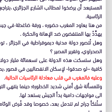
المستبعد أن يرضخوا لمطالب الشارع الجزائري ،بتراجع
الرئاسية.
من هنا يعاود المغرب حضوره ، ورقة ضاغطة في جيب ا
يهدَّدُ بها المنتفضون ضد الإهانة والحكرة .
وهل تُتصور دولة مدنية ديموقراطية في الجزائر 
الصحراوي، وتقرير المصير ؟
وهل ستسكت هذه الدولة على تسعمائة مليار دولار
كافية –لو صدقوا- لإسكان الانفصاليين في قصور ،بد
وعليه فالمغرب في قلب معادلة الرئاسيات الحالية
.
وللمسألة شق أمني شديد الخطورة؛ حينما ينتهي الترا
الى مواجهات دامية بدأ الجيش يستعد لها.
ستُنكأ جراح لم تندمل بعد، خصوصا وقد فُرض الوئام
السوداء.