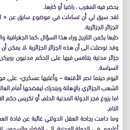
يحضر فيه المغرب ، راضيا أو كارها.
لقد سبق لي أن تساءلت في موضوع سابق عن « الجزا
الجزائر الجزائرية.
طبعا يكمن التاريخ وراء هذا السؤال ،كما الجغرافية وا
وقد توصلت الى أن هذه الجزائر الجزائرية ،لا يمكن أن
جزائر مدنية يتنافس فيها على الحكم مدنيون ؛ويركن
السياسة.
اليوم حينما تصر الأقنعة – وأغلبها عسكري- على مو
الشعب الجزائري بالإهانة ويتحرك ليفضحها أمام العال
اما بزوغ فجر الدولة المدنية الحلم، أو تكريس حكم ا
التام.
وما دامت رجاحة العقل الدولتي غائبة عن قادة الع
أغلبهم ،في الدولة المدنية، الى القضاء والسجون، 