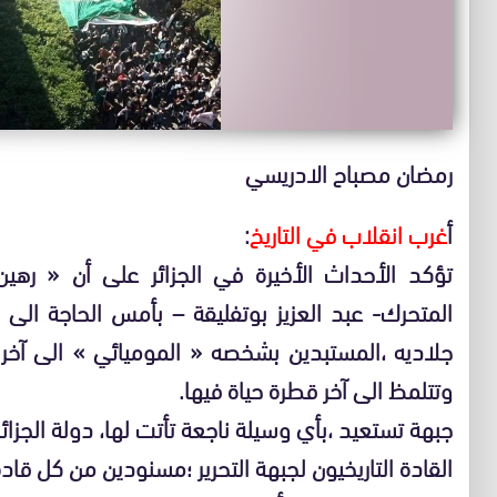
رمضان مصباح الادريسي
أ
غرب انقلاب في التاريخ
:
تؤكد الأحداث الأخيرة في الجزائر على أن « رهي
المتحرك- عبد العزيز بوتفليقة – بأمس الحاجة الى 
جلاديه ،المستبدين بشخصه « الموميائي » الى آخر
وتتلمظ الى آخر قطرة حياة فيها.
جبهة تستعيد ،بأي وسيلة ناجعة تأتت لها، دولة الجزا
القادة التاريخيون لجبهة التحرير ؛مسنودين من كل قادة