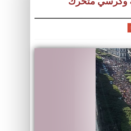
عة وكرسي متحرك