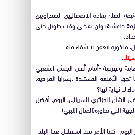
قة الصلة بقادة الانفصاليين الصحراويين
حزمة داعشية؛ ولن يمضي وقت طويل حتى
داد.
ل، منذورة لتعفن لا شفاء منه.
يناء
.
ية وتهريبية -أمام أعين الجيش الشعبي
جهز الأقنعة المستبدة ،بسرايا المرادية،
 لا نهاية لها؟
ي الشأن الجزائري السريالي، اليوم، أفضل
هة التي تحاوره(المثال الليبي).
اليوم –كما الأمر منذ استقلال هذا البلد-