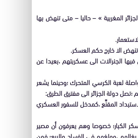
ئر المغربية » – حاليا – متى تنهض بها
لاستعمار.
 تنهض الا خارج حكم العسكر.
 فيها الجنرالات الى عسكريتهم ،بعيدا عن
اصلة لعبة الكرسي المتحرك ؛وحينما يشعر
م ؛تصل دولة الجزائر الى مفترق الطرق:
لاستبداد المقنَّع ،كمدخل للسفور العسكري
سكر الكبار؛ خصوصا وهم يعرفون أن مصير
لإيغالهم ،وولغهم في الفساد والريع؛ فمن