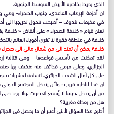
الذي يحيط بخاصرة الأبيض المتوسط الجنوبية.
ان أحزمة الإرهاب القاعدي، جنوب الصحراء- وهي وثي
في مخيمات تندوف – أصبحت تتحول تدريجيا الى أ
تعلن قيام « خلافة الصحراء » على أنقاض « خلافة بغ
خلافة في منطقة فقيرة لا تغري أقوياء العالم بالتدخ
خلافة يمكن أن تمتد الى من شمال مالي الى صحراء س
لقد تمكنت من تأسيس قواعدها – وهي قتالية إرهاب
الجزائري، وعلى مرمى قذائف منه ؛فكيف بها حينما ت
على كل آمال الشعب الجزائري، لتسلمه لعشريات سوداء
ان غدا لناظره قريب ؛ ولَأن يتدخل المجتمع الدولي ف
من أن يتدخل ،حينما لا يُسمع له صوت ،ولا يجد حتى الج
هل من يقظة مغربية؟
أطرح هذا السؤال لأنني أعتبر أن ما يحصل في الجزائر 