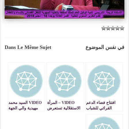
في نفس الموضوع
Dans Le Même Sujet
افتتاح فضاء الدعم
VIDEO – المرأة
VIDEO السيد محمد
القرائي للشباب
الاستقلالية تستعرض
مهيدية والي الجهة
بجمعية النبراس
قوتها السياسية
الشرقية والسيد
بوجدة VIDEOS
بمؤتمرها الجهوي
ادريس بوجوالة
بوجدة
يفتتحان المعرض