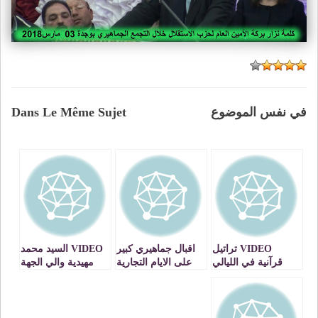
Dans Le Même Sujet
في نفس الموضوع
VIDEO تراتيل
اقبال جماهيري كبير
VIDEO السيد محمد
قرآنية في الليالي
على الايام التجارية
مهيدية والي الجهة
الرمضانية بمساجد
لاتصالات المغرب
الشرقية والسيد
وجدة / مسجد
بوجدة VIDEO
ادريس بوجوالة
القدس
يفتتحان المعرض
الجهوي للصناعة