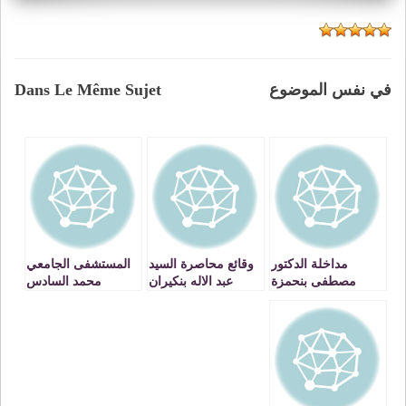
في نفس الموضوع
Dans Le Même Sujet
مداخلة الدكتور
وقائع محاصرة السيد
المستشفى الجامعي
مصطفى بنحمزة
عبد الاله بنكيران
محمد السادس
حول التضامن
رئيس الحكومة
بوجدة : مصلحة
الاجتماعي VIDEO
بوجدة من طرف
المساعدة الطبية
الطلبة والاستاذة
المستعجلة خدمة
والمعطلين ـ الجزء 1
انقاذ بسيارات
VIDEO
متطورة وطاقم طبي
متخصص VIDEO