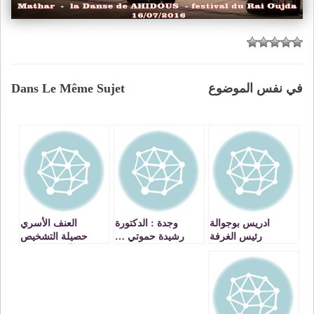
في نفس الموضوع
Dans Le Même Sujet
ادريس بوجوالة
وجدة : الدكتورة
العنف الأسري
رئيس الغرفة
رشيدة حموتي …
حصيلة التشخيص
الجهوية للصناعة
نموذج خيري يجب ان
وآليات العلاج ـ
التقليدية يجتمع
يحتذى به في مجال
موضوع ندوة للمركز
بمجموعة من
الطب ـ فيديو جدير
المغربي للدراسات
رئيسات الجمعيات
بالمشاهدة ـ VIDEO
والاعلام في قضايا
الاسرة VIDEOS