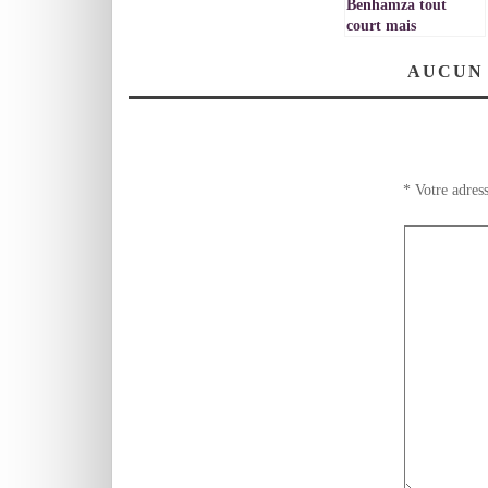
Benhamza tout
court mais
Benhamza le grand
AUCUN
*
Votre adress