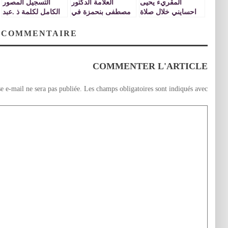
المقريء يحيى
العلامة الدكتور
التسجيل المصور
احسايني خلال صلاة
مصطفى بنحمزة في
الكامل لكلمة ذ .عبد
التراويح بمسجد
تفسير سورة ـ
الاله بنكيران خلال
القدس بوجدة
المنافقون ـ الجزء 6
المؤتمر الجهوي
 COMMENTAIRE
للحزب بوجدة
VIDEO
VIDEO
VIDEOS
COMMENTER L'ARTICLE
e e-mail ne sera pas publiée.
Les champs obligatoires sont indiqués avec