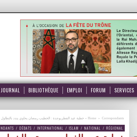
JOURNAL
BIBLIOTHÈQUE
EMPLOI
FORUM
SERVICES
خطبة عيد الفطربوجدة : الخطيب رمضان يحاوي يندد بالتطاو VIDEO
»
Home
»
Correspondants
ONDANTS
/
DÉBATS
/
INTERNATIONAL
/
ISLAM
/
NATIONAL
/
RÉGIONAL