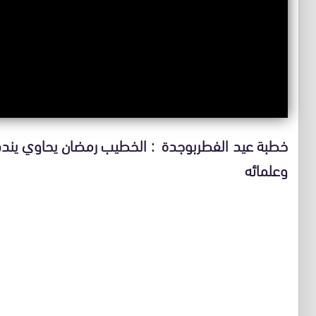
خطبة عيد الفطربوجدة : الخطيب رمضان يحاوي يندد
وعلمائه