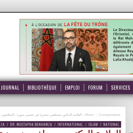
JOURNAL
BIBLIOTHÈQUE
EMPLOI
FORUM
SERVICES
العلامة الدكتور مصطفى بنحمزة في تفسير سورة ـ المنافقون ـ  VIDEO
»
Home
»
Correspondants
MZA
/
DR. MUSTAPHA BENHAMZA
/
INTERNATIONAL
/
ISLAM
/
NATIONAL