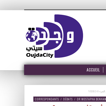
ACCUEIL
الجزء 8
CORRESPONDANTS
/
DÉBATS
/
DR MOSTAPHA BENHA