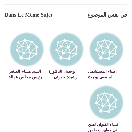
في نفس الموضوع
Dans Le Même Sujet
اطباء المستشفى
وجدة : الدكتورة
السيد هشام الصغير
الجامعي بوجدة
رشيدة حموتي …
رئيس مجلس عمالة
ينقذون مريضة
نموذج خيري يجب ان
وجدة أنكاد يمنح
الفارابي من موت
يحتذى به في مجال
عمرتين لموظفات
محقق بعد تدهور
الطب ـ فيديو جدير
العمالة بمناسبة عيد
حالتها الصحية
بالمشاهدة ـ VIDEO
المرأة VIDEO
نساء الغيوان لعين
بني مطهر يخطفن