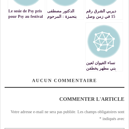
ديربي الشرق رقم
الدكتور مصطفى
Le sosie de Psy pris
15 في زمن وصل
بنحمزة : المرحوم
pour Psy au festival
السابق باللاحق نهضة
سي محمد العرابي
du Raï
بركان /مولودية وجدة
يعتبر بالفعل مدرسة
ديما خوا و ديما
VIDEO
اصحاب
نساء الغيوان لعين
بني مطهر يخطفن
الأضواء في مهرجان
الراي بوجدة VIDEO
AUCUN COMMENTAIRE
COMMENTER L'ARTICLE
Votre adresse e-mail ne sera pas publiée.
Les champs obligatoires sont
*
indiqués avec