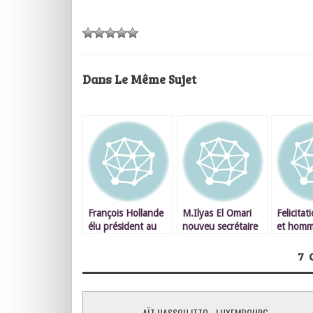
Dans Le Même Sujet
François Hollande
M.Ilyas El Omari
Felicita
élu président au
nouveu secrétaire
et homm
second tour.
général du PAM
portail 
7
AÏT HASSOU ITTO - LUXEMBOURG