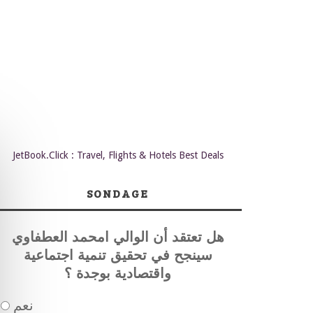
JetBook.Click : Travel, Flights & Hotels Best Deals
SONDAGE
هل تعتقد أن الوالي امحمد العطفاوي
سينجح في تحقيق تنمية اجتماعية
واقتصادية بوجدة ؟
نعم