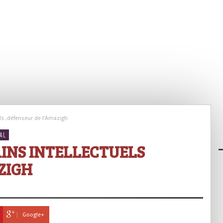
els ,défenseur de l’Amazigh
AL
AINS INTELLECTUELS
ZIGH
Google+