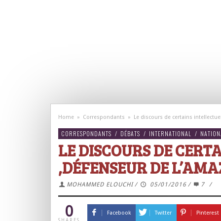
Home
»
Correspondants
»
Le discours de certains intellectu
CORRESPONDANTS
/
DÉBATS
/
INTERNATIONAL
/
NATION
LE DISCOURS DE CERT
,DÉFENSEUR DE L’AMA
MOHAMMED ELOUCHI
/
05/01/2016
/
7
/
0
Facebook
Twitter
Pinterest
SHARES