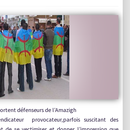
 portent défenseurs de l’Amazigh
endicateur provocateur,parfois suscitant des
ent de se vectimiser et donner l’impression que