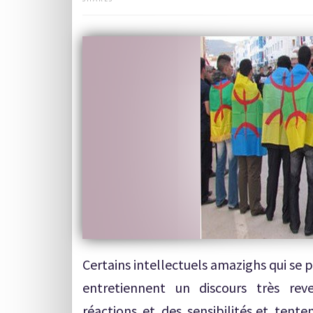
Certains intellectuels amazighs qui se
entretiennent un discours très rev
réactions et des sensibilités,et tent