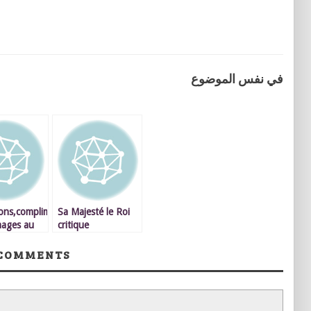
في نفس الموضوع
tions,compliments
Sa Majesté le Roi
ages au
critique
Oujdacity
l’administration et
lui ordonne de
COMMENTS
répondre aux
attentes et aux
aspirations des
citoyens – VIDEO