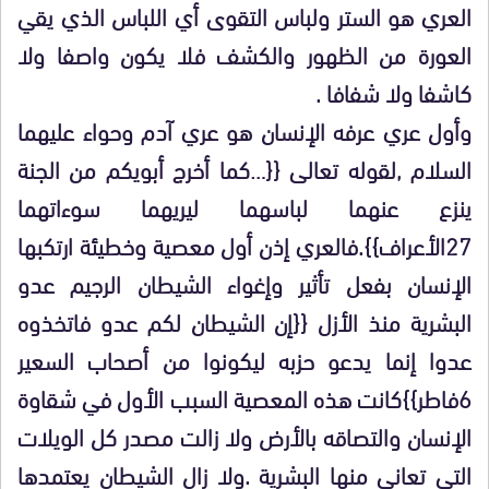
العري هو الستر ولباس التقوى أي اللباس الذي يقي
العورة من الظهور والكشف فلا يكون واصفا ولا
كاشفا ولا شفافا .
وأول عري عرفه الإنسان هو عري آدم وحواء عليهما
السلام ,لقوله تعالى {{…كما أخرج أبويكم من الجنة
ينزع عنهما لباسهما ليريهما سوءاتهما
27الأعراف}}.فالعري إذن أول معصية وخطيئة ارتكبها
الإنسان بفعل تأثير وإغواء الشيطان الرجيم عدو
البشرية منذ الأزل {{إن الشيطان لكم عدو فاتخذوه
عدوا إنما يدعو حزبه ليكونوا من أصحاب السعير
6فاطر}}كانت هذه المعصية السبب الأول في شقاوة
الإنسان والتصاقه بالأرض ولا زالت مصدر كل الويلات
التي تعاني منها البشرية .ولا زال الشيطان يعتمدها