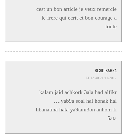
cest un bon article je veux remercie
le frere qui ecrit et bon courage a
toute
BL3ID SAHRA
21/11/2012 AT 13:40
kalam jaid achkork 3ala had alfikr
….yab9a soal hal honak hal
libanatina hata ya9tani3on anhom fi
5ata