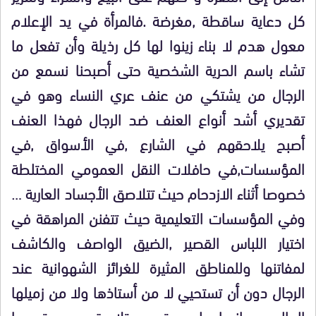
كل دعاية ساقطة ,مغرضة .فالمرأة في يد الإعلام
معول هدم لا بناء زينوا لها كل رذيلة وأن تفعل ما
تشاء باسم الحرية الشخصية حتى أصبحنا نسمع من
الرجال من يشتكي من عنف عري النساء وهو في
تقديري أشد أنواع العنف ضد الرجال فهذا العنف
أصبح يلاحقهم في الشارع ,في الأسواق ,في
المؤسسات,في حافلات النقل العمومي المختلطة
خصوصا أثناء الازدحام حيث تتلاصق الأجساد العارية …
وفي المؤسسات التعليمية حيث تتفنن المراهقة في
اختيار اللباس القصير ,الضيق الواصف والكاشف
لمفاتنها وللمناطق المثيرة للغرائز الشهوانية عند
الرجال دون أن تستحيي لا من أستاذها ولا من زميلها
الجالس بجانبها على مقعد متلاصق مع مقعدها