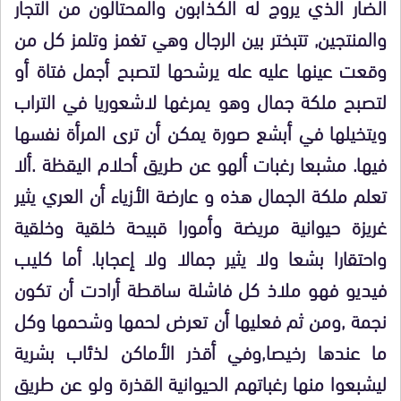
الضار الذي يروج له الكذابون والمحتالون من التجار
والمنتجين, تتبختر بين الرجال وهي تغمز وتلمز كل من
وقعت عينها عليه عله يرشحها لتصبح أجمل فتاة أو
لتصبح ملكة جمال وهو يمرغها لاشعوريا في التراب
ويتخيلها في أبشع صورة يمكن أن ترى المرأة نفسها
فيها. مشبعا رغبات ألهو عن طريق أحلام اليقظة .ألا
تعلم ملكة الجمال هذه و عارضة الأزياء أن العري يثير
غريزة حيوانية مريضة وأمورا قبيحة خلقية وخلقية
واحتقارا بشعا ولا يثير جمالا ولا إعجابا. أما كليب
فيديو فهو ملاذ كل فاشلة ساقطة أرادت أن تكون
نجمة ,ومن ثم فعليها أن تعرض لحمها وشحمها وكل
ما عندها رخيصا,وفي أقذر الأماكن لذئاب بشرية
ليشبعوا منها رغباتهم الحيوانية القذرة ولو عن طريق