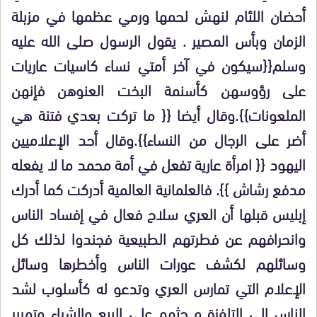
أحضان اللئام لنهش لحمها ورمي عظمها في مزبلة
الزمان وبأس المصير . يقول الرسول صلى الله عليه
وسلم{{سيكون في آخر أمتي نساء كاسيات عاريات
على رؤوسهن كأسنمة البخت العنوهن فإنهن
الملعونات}}.وقال أيضا {{ ما تركت بعدي فتنة هي
أضر على الرجال من النساء}}.وقال أحد الإعلاميين
اليهود {{ امرأة عارية تفعل في أمة محمد ما لا يفعله
مدفع رشاش }}. فالعلمانية العالمية أدركت كما أدرك
إبليس قبلها أن العري سلاح فعال في إفساد الناس
وانحرافهم عن فطرتهم الطبيعية فجندوا لذلك كل
وسائلهم لكشف عورات الناس وأخطرها وسائل
الإعلام التي تمارس العري وتدعو له كأسلوب لشد
الناس إلى التلفزة و حثهم على البيع والشراء وتمرير