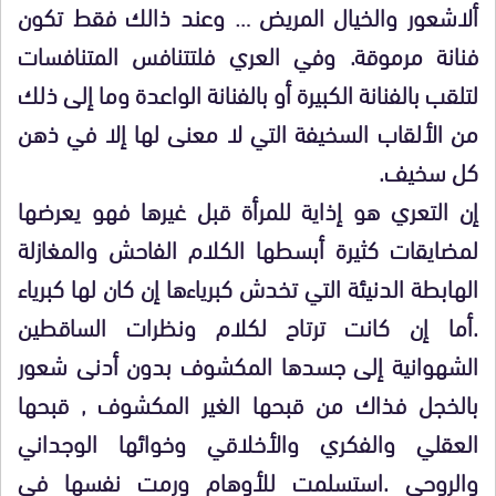
ألاشعور والخيال المريض … وعند ذالك فقط تكون
فنانة مرموقة. وفي العري فلتتنافس المتنافسات
لتلقب بالفنانة الكبيرة أو بالفنانة الواعدة وما إلى ذلك
من الألقاب السخيفة التي لا معنى لها إلا في ذهن
كل سخيف.
إن التعري هو إذاية للمرأة قبل غيرها فهو يعرضها
لمضايقات كثيرة أبسطها الكلام الفاحش والمغازلة
الهابطة الدنيئة التي تخدش كبرياءها إن كان لها كبرياء
.أما إن كانت ترتاح لكلام ونظرات الساقطين
الشهوانية إلى جسدها المكشوف بدون أدنى شعور
بالخجل فذاك من قبحها الغير المكشوف , قبحها
العقلي والفكري والأخلاقي وخوائها الوجداني
والروحي .استسلمت للأوهام ورمت نفسها في