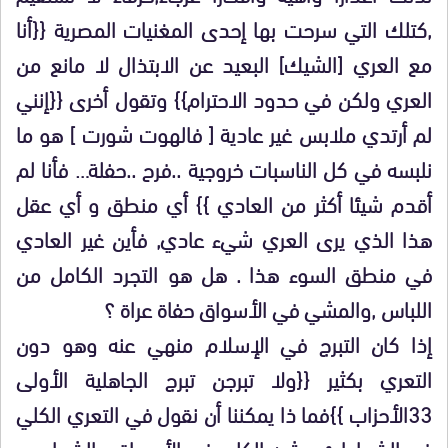
,كتلك التي سرحت بها إحدى المغنيات المصرية {{أنا
مع العري [الشيك] البعيد عن الابتذال لا مانع من
العري ولكن في حدود الاحترام}} وتقول أخرى {{إنني
لم أرتدي ملابس غير عادية [ فالهوت شورت ] هو ما
نلبسه في كل الناسبات خروجية ..فرح ..حفلة… فأنا لم
أقدم شيئا أكثر من العادي }} أي منطق و أي عقل
هذا الذي يرى العري شيء عادي, فأين غير العادي
في منطق السوء هذا . هل هو التجرد الكامل من
اللباس ,والمشي في الأسواق حفاة عراة ؟
إذا كان التبرج في الإسلام منهي عنه وهو دون
التعري بكثير {{ولا تبرجن تبرج الجاهلية الأولى
33الأحزاب }}فما ذا يمكننا أن نقول في التعري الكلي
في الشواطئ و شبه الكلي في الأسواق والشوارع …