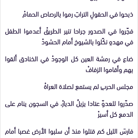
ذبحوا في الحقولِ الترابَ رموا بالرصاص الحمامْ
فجّروا في الصدور جراحا تنير الطريقْ أعدموا الطفل
في مهدهِ نكّلوا
بالشيوخ أمام الحشودْ
ضاع في رمشة العين كل الوجودْ في الخنادق ألقوا
بهم وأقاموا الزفافْ
مجلس الحربِ لم يستمع لصلاة العراةْ
صدّروا للعدوّ عتادا يزيلُ الديارْ، في السجون ينام على
الدمع كل أسيرْ
فارسَ الليل كم قتلوا منذ أن سلبوا الأرض غصبا أمام