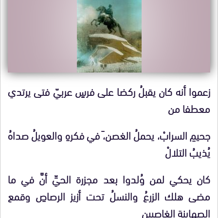
زعموا أنه كان يقبلُ ركضا على فرسٍ عربيّ فتى يرتدي
معطفا من
جحيمِ السرابْ، يحملُ الغصن،َ في فكرهِ والعويلُ صداهُ
يُذيبُ التلالْ
كان يحكي لمن وُلدوا بعد مجزرة الحيِّ أنَّ في ما
مضى هلك الزرعُ والنسلُ تحت أزيز الرصاصِ وقمع
الصهاينة الغاصبين