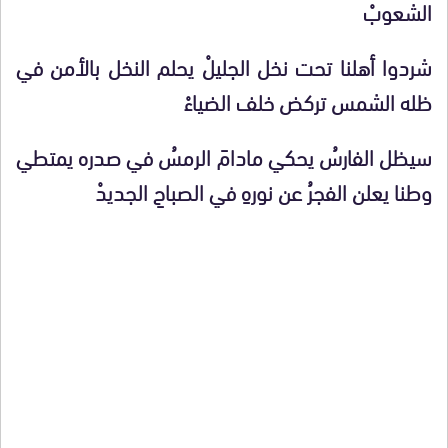
الشعوبْ
شردوا أهلنا تحت نخل الجليلْ يحلم النخل بالأمن في
ظله الشمس
تركض خلف الضياءْ
سيظل الفارسُ يحكي مادامَ الرمسُ في صدره يمتطي
وطنا
يعلن الفجرُ عن نورهِ في الصباحِ الجديدْ