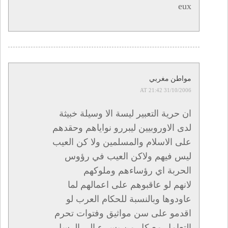
eux
مواطن مغربي
31/10/2006 AT 21:42
ان حرية التعبير ليسة الا وسيلة خبيثة
لدى الاوروبيين ليبررو نواياهم وحقدهم
على الاسلام والمسلمين ولا كن العيب
ليس فيهم ولاكن العيب في رؤوس
الحربة اي رؤساءهم وملوكهم
لانهم لو عاقبوهم على اعمالهم لما
عاودوها وبالنسبة للحكام العرب لو
اقدمو على سن مواثيق وفتوات تحرم
التعامل مع كل من يسيء الى الرسل