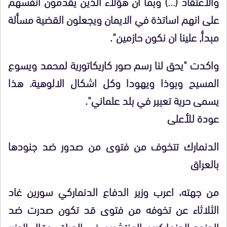
والاعتقاد (…) وبما ان هؤلاء الذين يقدمون انفسهم
على انهم اساتذة في الايمان ويجعلون القضية مسألة
مبدأ, علينا ان نكون حازمين".
واكدت "يحق لنا رسم صور كاريكاتورية لمحمد ويسوع
المسيح وبوذا ويهودا وكل اشكال الالوهية. هذا
يسمى حرية تعبير في بلد علماني".
عودة للأعلى
الدنمارك تتخوف من فتوى من صدور ضد جنودها
بالعراق
من جهته، اعرب وزير الدفاع الدنماركي سورين غاد
الثلاثاء عن تخوفه من فتوى قد تكون صدرت ضد
الجنود الدنماركيين المنتشرين في العراق. وقال الوزير