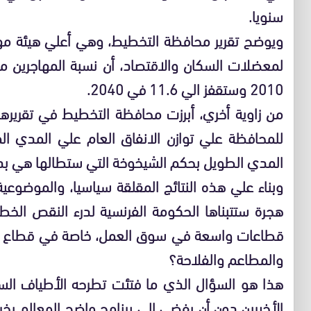
سنويا.
ويوضح تقرير محافظة التخطيط، وهي أعلي هيئة مهم
2010 وستقفز الي 11.6 في 2040.
من زاوية أخري، أبرزت محافظة التخطيط في تقريرها ال
للمحافظة علي توازن الانفاق العام علي المدي ال
المدي الطويل بحكم الشيخوخة التي ستطالها هي بدو
وبناء علي هذه النتائج المقلقة سياسيا، والموضوعي
هجرة ستتبناها الحكومة الفرنسية لدرء النقص الخطي
قطاعات واسعة في سوق العمل، خاصة في قطاع الخدم
والمطاعم والفلاحة؟
هذا هو السؤال الذي ما فتئت تطرحه الأطياف السي
الأخيرين دون أن يفضي الي برنامج واضح المعالم يخ