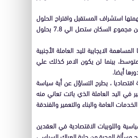
تها استشراف المستقبل واقتراح الحلول
لمعضلات السكان والاقتصاد، أن نسبة المهاجرين من مجموع السكان ستصل الي 7.8 بحلول
مساهمة الايجابية لليد العاملة الأجنبية
متوسط، بينما لن يكون الامر كذلك علي
رها أيضا.
ة اقتصاديا ، يطرح التساؤل عن أية سياسة
ر في اليد العاملة الذي باتت تعاني منه
ات العامة والبناء والتعمير والفندقة
اسية واللوبيات الاقتصادية في العقدين
رج مسألة الهجرة من حلبة العراك السياسي