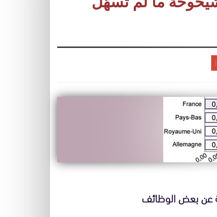
خوخة ما لم تُسهّل
ية عن بعض الوظائف