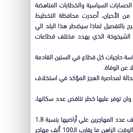
الحسابات السياسية والخطابات المناهضة
 من الأحيان، أصدرت محافظة التخطيط
رح بالتفصيل لماذا سيضطر هذا البلد الي
ح الشيخوخة الذي يهدد مختلف قطاعات
سة حاجيات كل قطاع في السنين القادمة
 عن الوفاة.
حالة لمحاصرة العجز المؤكد في استخلاف
ا وان توفر عليها خطر تناقص عدد سكانها،
ويري التقرير في هذا السياق أن علي فرنسا أن تضاعف عدد المهاجرين علي أراضيها بنسبة 1.8
في المئة بين 2010 و2040 علما أنها تستقبل في الوقت الراهن ما يقارب الـ100 ألف مهاجر