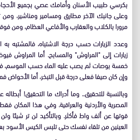
بكرسي طبيب الأسنان وأمامك عصي بجميع الأحجام، 
وعلى جانبك الآخر مطارق ومسامير ومناشير، ومن ت
مرورا بالكلاب والعقارب والأفاعي العظام، ومن فوقك
وعدد الزيارات حسب درجة الاشتباه، فالمشتبه ب
زيارات إلى "المراوش" والمسابح. أما المراوش في
خمسة بوصات ثم يصب عليه الماء حسب الموسم، فإن 
وإن كان صيفا فعلى درجة قبل التبخر، أما الأحواض ف
وبالنسبة للتحقيق.. وما أدراك ما التحقيق! أبطال
المصرية والأردنية والعراقية. وفي هذا المكان فق
قوتها عن ألف واط فأكثر. وبالتأكيد لن تر شيئا 
العينين من تلقاء نفسك حتى تلبس الكيس الأسود بعد 