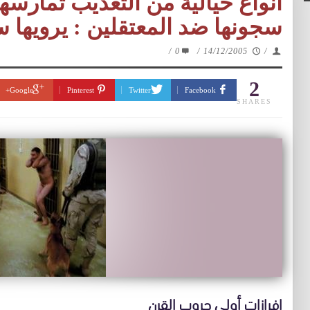
انواع خيالية من التعذيب تمارسها
سجونها ضد المعتقلين : يرويها 
/
0
/
14/12/2005
/
2
Google+
Pinterest
Twitter
Facebook
SHARES
إفرازات أولى حروب القرن