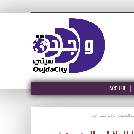
ACCUEIL
د المعتقلين : يرويها سامي الحاج