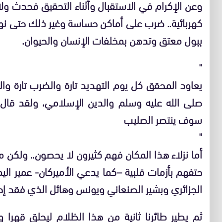
وعن الإكرام في الاستقبال وأثناء التحقيق فحدث ولا 
كهربائية.. ضرب على أماكن حساسة وغير ذلك حتى نهاية
ببول معتق وتدهن بمخلفات الإنسان والحيوان.
"
يعاود المحقق كل يوم التهديد تارة والضرب تارة والش
صلى الله عليه وسلم والدين الإسلامي، ولقد قال
سوف ينتصر الصليب
"
أما نزلاء هذا المكان فهم كثيرون لا يحصون.. ولكن من
حتفهم بأزمات قلبية –كما يدعي الأميركان- عمير اليم
الجزائري وبشير الصنعاني ويونس وهائل الذي فقد إح
ثم يطير طائرنا ثانية من هذا الظلام ليحلق قهرا