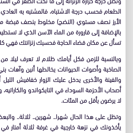
وتصل درجة حرارة الزنزانة إلى ما تحت الصفر في الشت
الطعام فحسب درجة الاشتباه، فالمشتبه به العادي ل
الأرز نصف مستوي (النضج) مخلوط بنصف قبضة من ا
بالإضافة إلى قارورة من الماء الآسن الذي لا تستطيع 
تسأل عن مكان قضاء الحاجة فحسبك زنزانتك فهي كلها
وبالنسبة للزمن فكل أيامك ظلام لا تعرف ليلا من 
الصاخبة وأصوات الحيوانات يخالطها أنين وآهات بني ا
والفينة والأخرى يدخل عليك الزوار خفافيش الليل
أصحاب الأحزمة السوداء في التايكواندو والكاراتيه، 
لا يرضون بأقل من المئات.
وتظل على هذا الحال شهرا.. شهرين.. ثلاثة.. وال
يأخذونك في نزهة خارجية في غرفة ثلاثة أمتار في