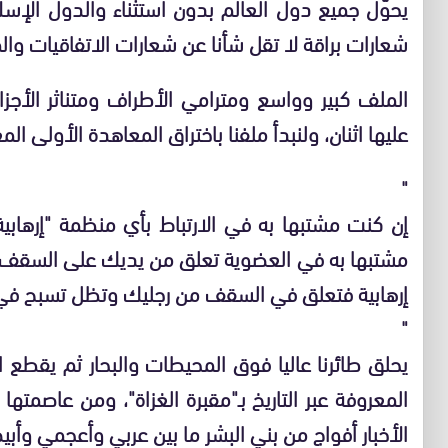
يحوّل جميع دول العالم بدون استثناء والدول الإس
شعارات براقة لا تقل شأنا عن شعارات الاتفاقيات وا
الملف كبير وواسع ومترامي الأطراف ومتناثر الأجزاء
عليها اثنان، ولنبدأ ملفنا باختراق المعاهدة الأولى 
"
إن كنت مشتبها به في الارتباط بأي منظمة "إرهابي
مشتبها به في العضوية تعلق من يديك على السقف، أ
إرهابية فتعلق في السقف من رجليك وتظل تسبح في 
"
يحلق طائرنا عاليا فوق المحيطات والبحار ثم يقطع 
المعروفة عبر التاريخ بـ"مقبرة الغزاة"، ومن عاصمته
الأخبار أفواج من بني البشر ما بين عربي وأعجمي وأب