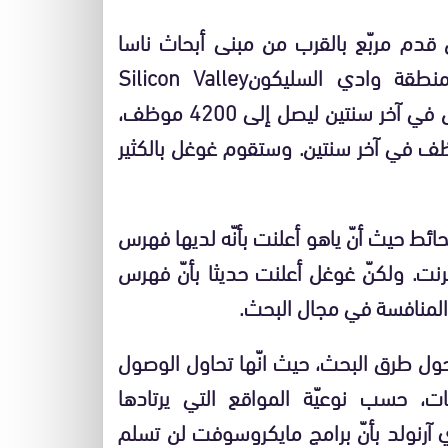
قدم مربّع بالقرب من مبنى أبحاث ناسا
NASA، وكالة الطيران والفضاء الأميركيّة، في منطقة وادي السليكونSilicon Valley
للاستفادة من خبراتها. وتضاعف عدد موظفيّ غوغل في آخر سنتين ليصل إلى 4200 موظف،
 موظفين في اليوم، أي حوالي 2100 موظف في آخر سنتين. وستقوم غوغل بالكثير
ثا بضرب أرقام ياهوYahoo عرض الحائط حيث أنّ ياهو أعلنت بأنّه لديها فهرس
حة في الإنترنت. ولكنّ غوغل أعلنت حديثا بأنّ فهرس
 المنافسة في مجال البحث.
 حول طرق البحث، حيث انّها تحاول الوصول
، حسب نوعيّة المواقع التي يرتادها
آرنولد بأنّ برامج مايكروسوفت لن تسلم