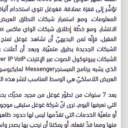
تؤشّر إلى قفزة عملاقة. فغوغل تنوي استخدام أليا
المقبل، فإنّه لمن البديهيّ أن نشاهد غوغل تمنح 
الشبكات الجديدة بطرق متميّزة. وبعد أن أعلنت 
الذي يشبه برنامج 
العريض اللاسلكيّ هي الوسط المناسب لنشر هذه التقن
بعد 7 سنوات من تطوّر غوغل من مجرد محرّك بح
التي نعرفها اليوم، نرى انّ شركة غوغل ستبقى موجود
أو ماهيّة الخدمات التي تقدّمها ليس لها حدود ظاه
منها ومما قدّ تفعله، أو يمكننا أن نرحب بها بصدر واس