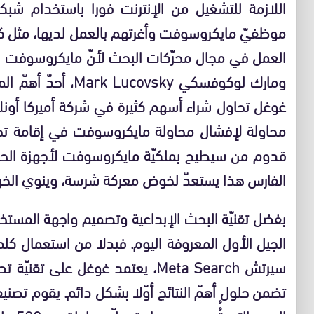
اللازمة للتشغيل من الإنترنت فورا باستخدام ش
العمل في مجال محرّكات البحث لأنّ مايكروسوفت 
ومارك لوكوفسكي ovsky
محاولة لإفشال محاولة مايكروسوفت في إقامة تح
قدوم من سيطيح بملكيّة مايكروسوفت لأجهزة الحاسب 
الفارس هذا يستعدّ لخوض معركة شرسة، وينوي الخرو
بفضل تقنيّة البحث الإبداعية وتصميم واجهة المستخ
الجيل الأول المعروفة اليوم. فبدلا من استعمال كلمة
تضمن حلول أهمّ النتائج أوّلا بشكل دائم. يقوم تص