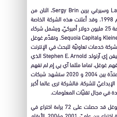
وتم تأسيس غوغل عندما قام لاري بايجLarry Page وسيرغي برين Sergy Brin، اثنان من
طلاب الدكتوراه في جامعة ستانفورد، بتأسيسه عام 1998. وقد أعلنت هذه الشركة الخاصة
في يونيو (حزيران) 1999 أنّها حصلت على تمويل بقيمة 25 مليون دولار أميركيّ. ويشمل شركاء
الشركة في التمويل Kleiner Perkins Caufield & Byers وSequoia Capital. وتقدّم غوغل
www.google، كما تقدّم الشركة خدمات تعاونيّة للبحث في الإنترنت
لفائدة مزوّدي المعلومات. ويقول مؤلف الكتاب ستيفن إي آرنولد Stephen E. Arnold الذي
هم غوغل، تماما مثلما آي بي إم لم تفهم
مايكروسوفت قبل 20 سنة. و يضيف بأنّ الفترة الممتدّة بين 2004 و 2020 ستشهد شبكات
 الإبداعيّ للشركة. فالشركة ترى عالما أكبر
ئدة في مجال تقنيّات المعلومات.
و لو تمّ إحصاء براءات اختراعات غوغل، لوجدنا أنّ غوغل قد حصلت على 72 براءة اختراع في
الستة اشهر الأولى من عام 2005، مقارنة بـ47 براءة اختراع بين عاميّ 2001 و2004. الأرقام