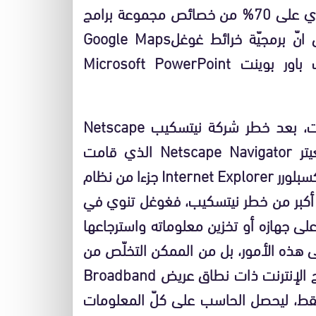
من غوغل، فخاصيّة الآر تي جيRTG من غوغل تحتوي على 70% من خصائص مجموعة برامج
مايركوسوفت أوفيس Microsoft Office، بل حتّى انّ برمجيّة خرائط غوغلGoogle Maps
تحتوي على تقنيّات تنافس برنامج مايكروسوفت باور بوينت Microsoft PowerPoint
وغوغل تُعتبر ثاني أكبر خطر في حياة مايكروسوفت، بعد خطر شركة نيتسكيب Netscape
المصنّعة لمتصفّح الإنترنت الشهير نيتسكيب نافيغيتر Netscape Navigator الذي قامت
مايكروسوفت بقتله عندما جعلت متصفّحها إنترنت أكسبلورر Internet Explorer جزءا من نظام
كروسوفت أكبر من خطر نيتسكيب، فغوغل تنوي في
على جهازه أو تخزين معلوماته واسترجاعها
لى هذه الأمور، بل من الممكن التخلّص من
نظام التشغيل كلّه والتعريفات Drivers عندما تصبح الإنترنت ذات نطاق عريض Broadband
 فقط، ليحصل الحاسب على كلّ المعلومات