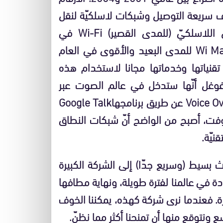
ف سريعة التوصيل وشبكات لاسلكيّة لنقل
المعلومات. ومع استمرار شبكات النطاق العريض اللاسلكيّ (للمدى القصير) Wi-Fi في
الانتشار، ومع خطّة إطلاق شبكات الواي ماكس Wi Max للمدى البعيد والأقوى في العام
تقنياتها وخدماتها مجانا لاستخدام هذه
غوغل أنّها ستدخل في عالم الصوت عبر
الشبكات ببروتوكول الصوت عبر الإنترنت Voice Over IP VoIP عن طريق برنامجهاGoogle Talk
الميسنجرMessenger لمايكروسوفت، أصبح من الواضح أنّ شبكات النطاق
يّة.
ث بسيط (وسريع جدّا) إلى الشركة الكبيرة
ة في عالمنا لفترة طويلة، ونهاية مطافها
رة. فعندما نرى شركة كهذه، يمكننا الخوف
ع ونتوقع منها أن تمنحنا أكثر مما نظنّ.