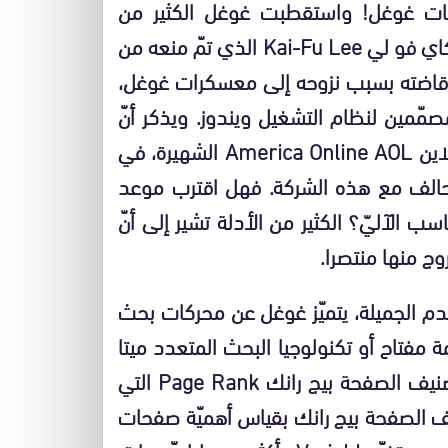
بكات غوغل! واستقطبت غوغل الكثير من
موظفيّ مايكروسوفت وأغرتهم بالعمل لديها، مثل كاي فو لي Kai-Fu Lee الذي تمّ منعه من
قاضته بسبب نزوحه إلى معسكرات غوغل،
Mark Luc، أحدّ أهمّ المصمّمين لنظام التشغيل ويندوز. ويذكر أنّ
غوغل تحاول شراء أسهم كثيرة في شركة أميركا أونلاين America Online AOL الشهيرة، في
الف مع هذه الشركة. فهل اقترب موعد
الآليّ؟ الكثير من الأدلة تشير إلى أنّ
ج منها منتصرا.
دم الجميلة، يتميّز غوغل عن محركات بحث
 مفتاح أو تكنولوجيا البحث المتعدد ميتا
سيرتش Meta Search، يعتمد غوغل على تقنيّة تصنيف الصفحة بيج رانك Page Rank التي
نيف الصفحة بيج رانك بقياس أهميّة صفحات