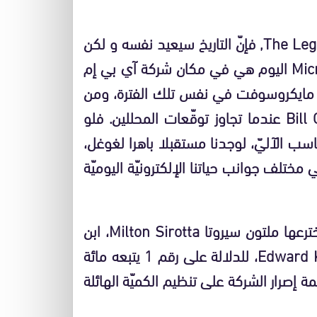
حسب كتاب ذا ليغاسي أوف غوغل The Legacy Of Google, فإنّ التاريخ سيعيد نفسه و لكن
مع تغيير في الأسماء، فشركة مايكروسوفت Microsoft اليوم هي في مكان شركة آي بي إم
ن مايكروسوفت في نفس تلك الفترة، ومن
المتوقّع أن تفعل غوغل ما فعله بيل غيتس Bill Gates عندما تجاوز توقّعات المحللين. فلو
سب الآليّ، لوجدنا مستقبلا باهرا لغوغل،
تلف جوانب حياتنا الإلكترونيّة اليوميّة
في كلمةGoogle تلاعب على كلمة googol، التي اخترعها ملتون سيروتا Milton Sirotta، ابن
أخت عالم الرياضيات الأميركي إدوارد كاسنر Edward Kasner، للدلالة على رقم 1 يتبعه مائة
عكس استخدامGoogle لهذه الكلمة إصرار الشركة على تنظيم الكميّة الهائلة