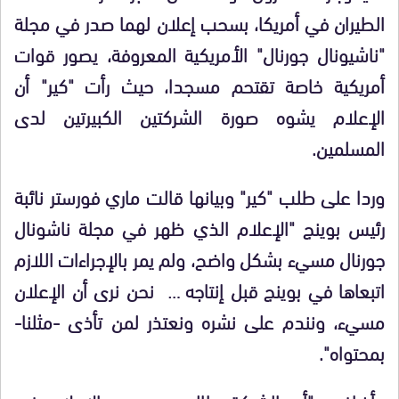
الطيران في أمريكا، بسحب إعلان لهما صدر في مجلة
"ناشيونال جورنال" الأمريكية المعروفة، يصور قوات
أمريكية خاصة تقتحم مسجدا، حيث رأت "كير" أن
الإعلام يشوه صورة الشركتين الكبيرتين لدى
المسلمين.
وردا على طلب "كير" وبيانها قالت ماري فورستر نائبة
رئيس بوينج "الإعلام الذي ظهر في مجلة ناشونال
جورنال مسيء بشكل واضح، ولم يمر بالإجراءات اللازم
اتبعاها في بوينج قبل إنتاجه … نحن نرى أن الإعلان
مسيء، ونندم على نشره ونعتذر لمن تأذى -مثلنا-
بمحتواه".