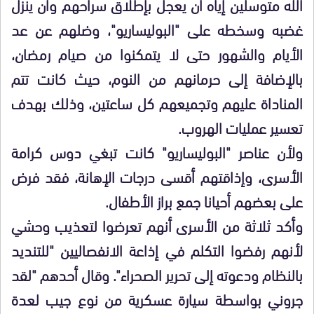
الله متوسلين إياه أن يعجل بإطلاق سراحهم وأن ينزل
غضبه وسخطه على "البوليساريو"، وضلهم عن عد
الأيام والشهور حتى لا يتمكنوا من صيام رمضان،
بالإضافة إلى حرمانهم من النوم، حيث كانت تتم
المناداة عليهم وتجميعهم كل ساعتين، وذلك بهدف
تعسير عمليات الهروب.
ولأن عناصر "البوليساريو" كانت تبغي دوس كرامة
الأسرى، وإذاقتهم أقسى درجات الإهانة، فقد فرض
على بعضهم أحيانا جمع براز الأطفال.
وأكد ثلاثة من الأسرى أنهم تعرضوا لتعذيب وحشي
لأنهم رفضوا التكلم في إذاعة الانفصاليين "للتنديد
بالنظام ودعوته إلى تحرير الصحراء". وقال أحدهم "لقد
جروني بواسطة سيارة عسكرية من نوع جيب لعدة