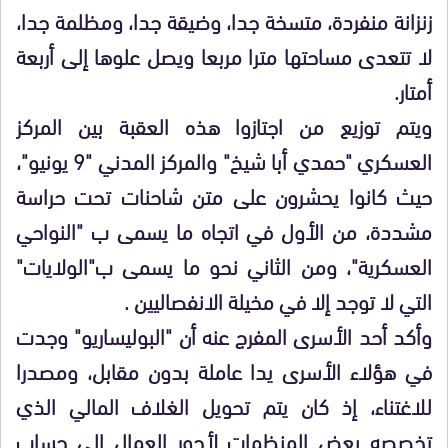
زنزانة منفردة، متسخة جدا، وضيقة جدا، ومظلمة جدا،
لا تتعدى مساحتها مترا مربعا ويصل علوها إلى أربعة
أمتار.
ويتم توزيع من اجتازوا هذه العقبة بين المركز
العسكري "حمدي أبا شيخ" والمركز المدني "9 يونيو"،
حيث كانوا يحشرون على متن شاحنات تحت حراسة
مشددة، من الأول في اتجاه ما يسمى ب "النواحي
العسكرية"، ومن الثاني نحو ما يسمى ب"الولايات"
التي لا توجد إلا في مخيلة الانفصاليين .
وأكد أحد الأسرى المفرج عنه أن "البوليساريو" وجدت
في هؤلاء الأسرى يدا عاملة بدون مقابل، ومصدرا
للاغتناء، إذ كان يتم تحويل الغلاف المالي الذي
تخصصه بعض المنظمات لأجور العمال إلى حساب