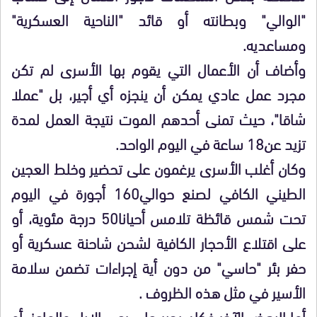
"الوالي" وبطانته أو قائد "الناحية العسكرية"
ومساعديه.
وأضاف أن الأعمال التي يقوم بها الأسرى لم تكن
مجرد عمل عادي يمكن أن ينجزه أي أجير، بل "عملا
شاقا"، حيث تمنى أحدهم الموت نتيجة العمل لمدة
تزيد عن18 ساعة في اليوم الواحد.
وكان أغلب الأسرى يرغمون على تحضير وخلط العجين
الطيني الكافي لصنع حوالي160 أجورة في اليوم
تحت شمس قائظة تلامس أحيانا50 درجة مئوية، أو
على اقتلاع الأحجار الكافية لشحن شاحنة عسكرية أو
حفر بئر "حاسي" من دون أية إجراءات تضمن سلامة
الأسير في مثل هذه الظروف .
أما البعض الآخر فكان يجبر على رعي الإبل والماعز، أو