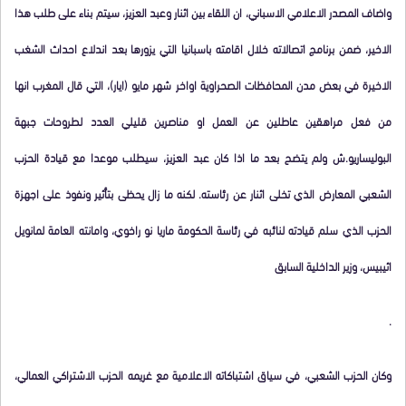
واضاف المصدر الاعلامي الاسباني، ان اللقاء بين اثنار وعبد العزيز، سيتم بناء على طلب هذا
الاخير، ضمن برنامج اتصالاته خلال اقامته باسبانيا التي يزورها بعد اندلاع احداث الشغب
الاخيرة في بعض مدن المحافظات الصحراوية اواخر شهر مايو (ايار)، التي قال المغرب انها
من فعل مراهقين عاطلين عن العمل او مناصرين قليلي العدد لطروحات جبهة
البوليساريو.ش ولم يتضح بعد ما اذا كان عبد العزيز، سيطلب موعدا مع قيادة الحزب
الشعبي المعارض الذي تخلى اثنار عن رئاسته. لكنه ما زال يحظى بتأثير ونفوذ على اجهزة
الحزب الذي سلم قيادته لنائبه في رئاسة الحكومة ماريا نو راخوي، وامانته العامة لمانويل
اثيبيس، وزير الداخلية السابق
.
وكان الحزب الشعبي، في سياق اشتباكاته الاعلامية مع غريمه الحزب الاشتراكي العمالي،