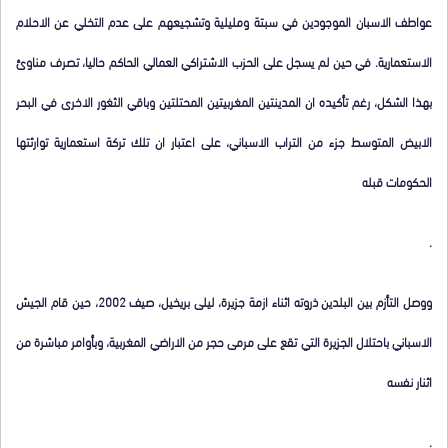
عواطف الاسبان الموجودين في سبتة ومليلية وتشجيعهم على عدم التخلي عن الاحلام
الاستعمارية. في حين لم يسجل على الحزب الاشتراكي العمالي الحاكم حاليا، تصرف مناوئ
بهذا الشكل، رغم تأكيده ان المدينتين المغربيتين المحتلتين وباقي الثغور الاخرى في البحر
الابيض المتوسط جزء من التراب الاسباني، على اعتبار ان تلك تركة استعمارية توارثتها
الحكومات قبله
.
ووصل التأزم بين البلدين ذروته اثناء ازمة جزيرة، ليلى بريخيل، صيف 2002، حين قام الجيش
الاسباني باحتلال الجزيرة التي تقع على مرمى حجر من الاراضي المغربية، وبأوامر مباشرة من
اثنار نفسه
.