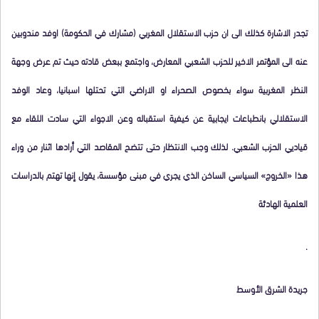
تجدر الاشارة كذلك الى ان حزب الاستقلال المغربي (مشارك في الحكومة) اوفد مندوبين
عنه الى المؤتمر الاخير للحزب الشعبي المعارض، واجتمع ببعض قادته حيث تم عرض وجهة
النظر المغربية سواء بخصوص الصحراء او الاراضي التي تحتلها اسبانيا، وعاد الوفد
الاستقلالي بانطباعات ايجابية عن كيفية استقباله وعن الاجواء التي سادت اللقاء مع
قياديي الحزب الشعبي. لذلك وجب الانتظار حتى تتضح المقاصد التي أرادها اثنار من وراء
هذا «الخروج» السياسي الساخن الذي يجري في مبنى مؤسسة، يقول إنها تهتم بالدراسات
العلمية الهادئة
.
جريدة الشرق الأوسط