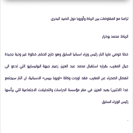
تزامنا مع المفاوضات بين الرباط وأوروبا حول الصيد البحري
الرباط: محمد بوخزار
خطا خوصي ماريا اثنار، رئيس وزراء اسبانيا السابق وهو خارج الحكم، خطوة غير ودية جديدة
حيال المغرب، بقراره استقبال محمد عبد العزيز، زعيم جبهة البوليساريو التي تدعو الى
انفصال الصحراء عن المغرب. فقد اوردت وكالة «اوروبا بريس» الاسبانية، ان اثنار سيجتمع
غدا (الاثنين) بعبد العزيز، في مقر مؤسسة الدراسات والتحليلات الاجتماعية التي يرأسها
رئيس الوزراء السابق
.