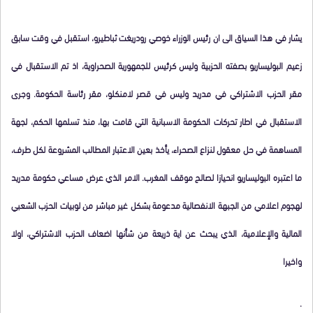
يشار في هذا السياق الى ان رئيس الوزراء خوصي رودريغت ثباطيرو، استقبل في وقت سابق
زعيم البوليساريو بصفته الحزبية وليس كرئيس للجمهورية الصحراوية، اذ تم الاستقبال في
مقر الحزب الاشتراكي في مدريد وليس في قصر لامنكلو، مقر رئاسة الحكومة. وجرى
الاستقبال في اطار تحركات الحكومة الاسبانية التي قامت بها، منذ تسلمها الحكم، لجهة
المساهمة في حل معقول لنزاع الصحراء، يأخذ بعين الاعتبار المطالب المشروعة لكل طرف،
ما اعتبره البوليساريو انحيازا لصالح موقف المغرب. الامر الذي عرض مساعي حكومة مدريد
لهجوم اعلامي من الجبهة الانفصالية مدعومة بشكل غير مباشر من لوبيات الحزب الشعبي
المالية والإعلامية، الذي يبحث عن اية ذريعة من شأنها اضعاف الحزب الاشتراكي، اولا
واخيرا
.