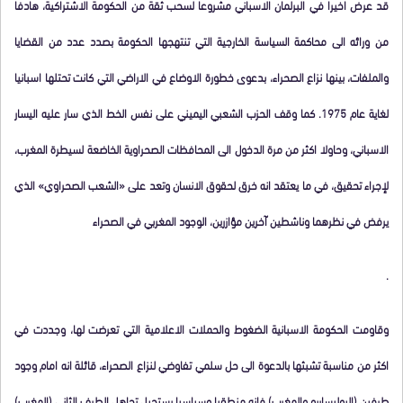
قد عرض اخيرا في البرلمان الاسباني مشروعا لسحب ثقة من الحكومة الاشتراكية، هادفا
من ورائه الى محاكمة السياسة الخارجية التي تنتهجها الحكومة بصدد عدد من القضايا
والملفات، بينها نزاع الصحراء، بدعوى خطورة الاوضاع في الاراضي التي كانت تحتلها اسبانيا
لغاية عام 1975. كما وقف الحزب الشعبي اليميني على نفس الخط الذي سار عليه اليسار
الاسباني، وحاولا اكثر من مرة الدخول الى المحافظات الصحراوية الخاضعة لسيطرة المغرب،
لإجراء تحقيق، في ما يعتقد انه خرق لحقوق الانسان وتعد على «الشعب الصحراوي» الذي
يرفض في نظرهما وناشطين آخرين مؤازرين، الوجود المغربي في الصحراء
.
وقاومت الحكومة الاسبانية الضغوط والحملات الاعلامية التي تعرضت لها، وجددت في
اكثر من مناسبة تشبثها بالدعوة الى حل سلمي تفاوضي لنزاع الصحراء، قائلة انه امام وجود
طرفين (البوليساريو والمغرب) فانه منطقيا وسياسيا يستحيل تجاهل الطرف الثاني (المغرب)