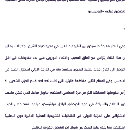
وتصديق مزاعم «البوليساريو
».
وفي انتظار معرفة ما سيدور بين اثنار وعبد العزيز، في مدريد صباح الاثنين، تجدر الاشارة الى
ان هذا اللقاء يتزامن مع اتفاق المغرب والاتحاد الاوروبي على بدء مفاوضات في افق
التوصل الى اتفاق جديد للصيد البحري، يستفيد منه في الدرجة الاولي اسطول الصيد في
الاندلس، وفي المقام الثاني مقاطعة غاليثيا، التي كانت تعد احد قلاع الحزب الشعبي، اذ
رأس حكومتها المستقلة اكثر من مرة السياسي المخضرم مانويل فراغا، الذي شغل منصب
وزير الاعلام والسياحة في عهد الديكتاتور الراحل فرانثيسكو فرانكو. فقد حصل الحزب
الاشتراكي على المرتبة الاولى في الانتخابات التشريعية المحلية الاخيرة دون الاغلبية
المطلقة، مما يحتم عليه البحث عن شريك اخر لتشكيل حكومة الاقليم