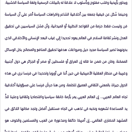
ويحاور بأريحية وقلب مفتوح وبأسلوب لا علاقة له بالبيانات الرسمية ولغة السياسة الخشبية.
وحينما سُئل عن كيفية جمعه بين أخلاقية الشاعر واكراهات السياسة أصر علي أن السياسة
فن وليست فقط حزمة من القواعد النظرية أو الميدانية، وأن فشل السياسيين في تحقيق
العدل ونشر ثقافة السلام في العالم يعود تحديدا إلي غياب البعد الإنساني والأخلاقي الذي
بدونهما تصير السياسة مجرد حيل ومرواغات هدفها تحقيق المنافع والمصالح بكل الوسائل
الممكنة. وكان من ضمن ما قاله إن العراق أو فلسطين أو مصر أو الجزائر هي دول أجنبية
وغريبة في منظار العقلية الأمريكية في حين أننا في أوروبا وتحديدا في فرنسا نري في هذه
الدول جيرانا، بالمعني الثقافي العميق للكلمة، ومن هنا حرصُ فرنسا علي مسؤولية أخلاقية
تجاه العالم العربي… إن العالم العربي يمر بأزمة خانقة سياسيا واقتصاديا وثقافيا وعلينا مَدُّ
يد المساعدة لشعوبه ونخبه كي تذهب في اتجاه مستقبل أفضل وتجد مكانها اللائق في
المشهد الحضاري العالمي…إن أمريكا خائفة ومذعورة من العرب والمسلمين والخوف هو
محرك سياستها الحالية. و ليس هناك أفظع من سياسة يمليها الذعر والخوف. لهذا تلجأ