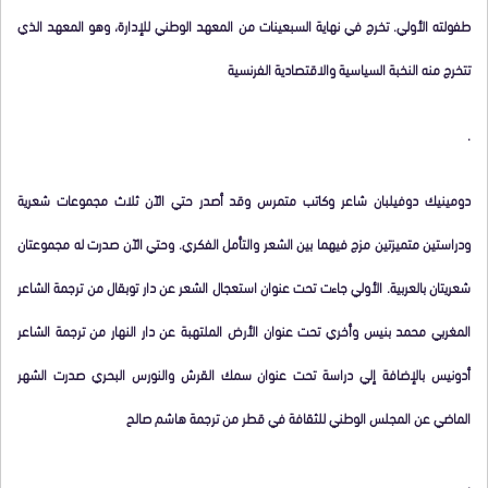
طفولته الأولي. تخرج في نهاية السبعينات من المعهد الوطني للإدارة، وهو المعهد الذي
تتخرج منه النخبة السياسية والاقتصادية الفرنسية
.
دومينيك دوفيلبان شاعر وكاتب متمرس وقد أصدر حتي الآن ثلاث مجموعات شعرية
ودراستين متميزتين مزج فيهما بين الشعر والتأمل الفكري. وحتي الآن صدرت له مجموعتان
شعريتان بالعربية. الأولي جاءت تحت عنوان استعجال الشعر عن دار توبقال من ترجمة الشاعر
المغربي محمد بنيس وأخري تحت عنوان الأرض الملتهبة عن دار النهار من ترجمة الشاعر
أدونيس بالإضافة إلي دراسة تحت عنوان سمك القرش والنورس البحري صدرت الشهر
الماضي عن المجلس الوطني للثقافة في قطر من ترجمة هاشم صالح
.