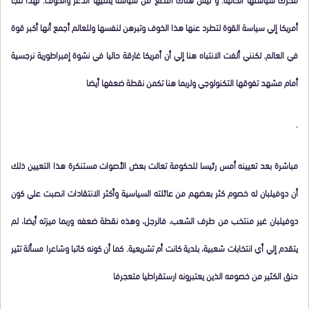
أمريكا إلي سياسة القوة لتطرد عنها هذا الخوف وتبرهن لنفسها وللعالم أجمع أنها أكبر قوة
في العالم. لكنني ألفت الانتباه هنا إلي أن أمريكا غارقة حاليا في نشوة إمبراطورية نرجسية
أمام مشهد تفوقها التكنولوجي ولربما هنا تكمن نقطة ضعفها أيضا
.
مباشرة بعد تعيينه أمس رئيسا للحكومة تعالت بعض الأصوات مستنكرة هذا التعيين ذلك
أن دوفيلبان له خصوم كثر بعضهم من عائلته السياسية وأكثر الانتقادات انصبت علي كون
دوفيلبان غير منتخب من طرف الشعب، فالرجل، وهذه نقطة ضعفه وربما ميزته أيضا، لم
يتقدم إلي أي انتخابات شعبية، بلدية كانت أم تشريعية. كما أن كونه كاتبا وشاعرا مسألة تثير
حنق الكثير من خصومه الذين يعتبرونه ارستقراطيا متعجرفا