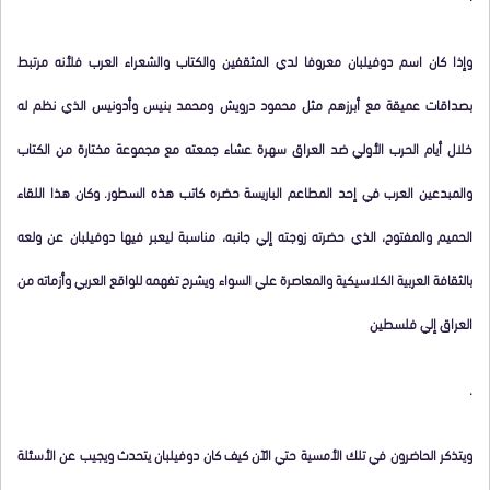
وإذا كان اسم دوفيلبان معروفا لدي المثقفين والكتاب والشعراء العرب فلأنه مرتبط
بصداقات عميقة مع أبرزهم مثل محمود درويش ومحمد بنيس وأدونيس الذي نظم له
خلال أيام الحرب الأولي ضد العراق سهرة عشاء جمعته مع مجموعة مختارة من الكتاب
والمبدعين العرب في إحد المطاعم الباريسة حضره كاتب هذه السطور. وكان هذا اللقاء
الحميم والمفتوح، الذي حضرته زوجته إلي جانبه، مناسبة ليعبر فيها دوفيلبان عن ولعه
بالثقافة العربية الكلاسيكية والمعاصرة علي السواء ويشرح تفهمه للواقع العربي وأزماته من
العراق إلي فلسطين
.
ويتذكر الحاضرون في تلك الأمسية حتي الآن كيف كان دوفيلبان يتحدث ويجيب عن الأسئلة