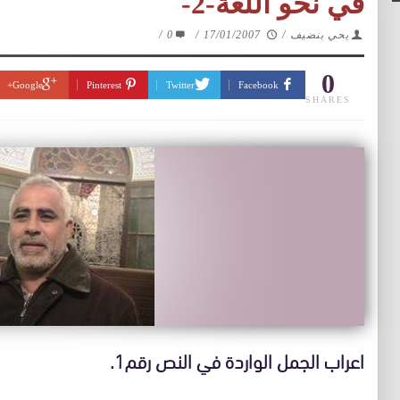
في نحو اللغة-2-
يحي بنضيف
/
17/01/2007
/
0
/
0
Google+
Pinterest
Twitter
Facebook
SHARES
اعراب الجمل الواردة في النص رقم1.