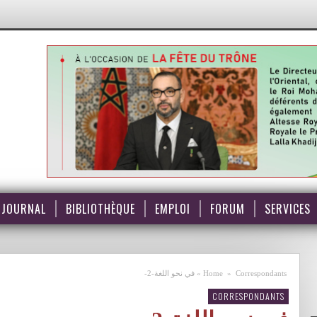
JOURNAL
BIBLIOTHÈQUE
EMPLOI
FORUM
SERVICES
Correspondants
»
Home
»
في نحو اللغة-2-
CORRESPONDANTS