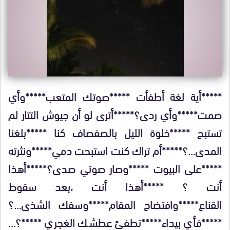
*****أية لغة أطفأت *****صوتك المتعب*****وأي
صمت*****وأي ردى؟*****أترى لو أن جيوش التتار لم
تستبح *****خلوة الليل بالصفصاف كنا *****بلغنا
المدى…؟*****أم تراك كنت استبحت دمي*****ونثرته
*****على البيوت *****وصار صوتي صدى؟*****أهذا
أنت ؟ *****أهذا أنت ،بعد سقوط
القناع*****وافتضاح المقام*****وسفك الشذى…؟
*****فأي بيداء*****تطفئ عطشك الغجري *****؟…