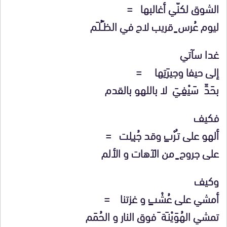
الشوق لكنّي أغالبها =
ليوم عُرس ٍ قريب لاح في الظـّـُلـَم
غدا سآتي
إلى حيفا وجيرَتِها =
بحَدِّ سَيْفِـيَ لا باللهو بالقدم
فكيف
ألهو على تـُرْبٍ وقد جُبـِلت =
على جروح ٍ من الآهات و الألم
وكيف
أمشي على عُشْبٍ و غزتنا =
تمشي الهُوَيْنـَة َ فوق النار و الحُمَم