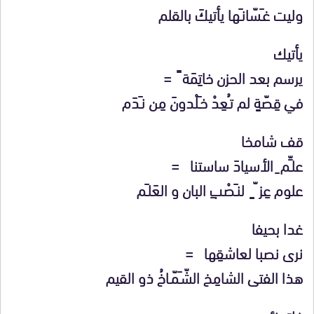
وليت غـَسّانـَها يأتيكَ بالقلم
يأتيك
يرسم بعد الحزن خاتِمَة ً =
في قِصّةٍ لم تـُعِدْ خـَلْدونَ مِن نـَدَم
قف شامخا
علـِّم ِ الأسيادَ ساستنا =
علوم عِز ّ ٍ لنـَصْبِ البان و العَلـَم
غدا بحيفا
نرى نصبا لعاشقِها =
هذا الفتى الشامِخ الشّـَمّـاخُ ذو القيم