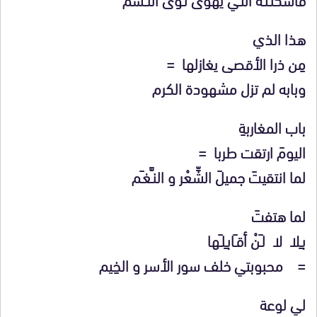
هذا الذي
مِن ذرا الأقصى يغازلها =
وبابه لم تزل مشهودة الكرم
باب المغاربةِ
اليومَ ارتقت طربا =
لما انتقيتَ جميلَ الشِّعْر و النـَّغـَم
لما هتفتَ
بـِلا لا لـَنْ أقـَابـِلـَها
= محبوبتي خلف سور الأسر و الخِيم
لي لوعة