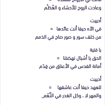
وعادت الروح للأحشاء و العُظـُم
أحييت
في الآه حيفا أنت عائدها =
من خلف سور و صور صاح في الذمم
يا فتية
الحق يا أشبال نهضتنا =
أمانة القدس في الأعناق من قِدَم
أحييت
للعهد حيفا أنت عاشقها =
والمهر لا ، وكل الغدر في النّـَعَم ِ