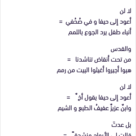
لا لن
أعود إلى حيفا و في صُحُفي =
أنباء طفل يرد الجوع باللمم
والقدس
من تحت أنقاض تناشدنا =
هبوا أجيروا أغيثوا البيت من رمم
لا لن
أعود إلى حيفا يقول أخ ٌ =
وابنٌ عزيزٌ عفيفُ الطبع و الشيم
بل عدتَ
قالت لي الأرواح منشدة ً =