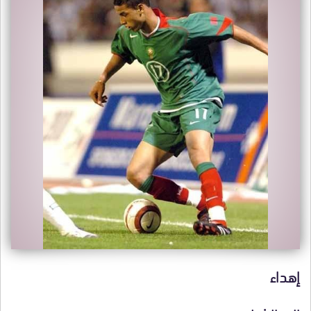
إهداء