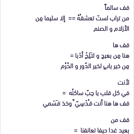
قف سالماً
من تراب لستَ تعشقـُهُ == إلا سليما مِن
الأزلام و الصنم
قف ها
هنا مِن بعيدٍ و لتـَلِجْ أدَبا =
مِن خير بابٍ لخير الدّور و الحُرُم
لأنت
في كل قلب يا حِبّ ساكنُه =
قف ها هنا أنت قـُدْسِيّ ٌ وخذ قـَسَمي
قف من
بعيد غدا حيفا تعانقنا =