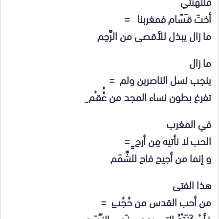
فلتهنئي
أختَ قـَسّام فمغربنا =
ما زال يبذل للأقصى من الرَّحِم
ما زال
ينجب نسل الناصرين ولم =
تفرغ بطون نساء المجد من عُُقـُم ِ
في المغرب
الحب لا نأتيه مِن أرج ٍٍ =
و إنما من أجيج فاح للشَّمَم
هذا الفتى
من أحب القدس من حُجُبٍ =
فأسْكَنـَتـْهُ التـي يهوى نـَوى النـّـَسَم