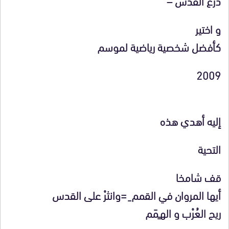
درع القدس –
و اختير
كأفضل شخصية رياضية لموسم
2009
إليه أهدي هذه
التحية
قف شامخا
أيها المروان في القمم ِ =وانثرْ على القدس
ريح العُرْب و الهـِمَم