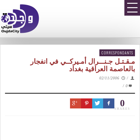
CORRESPONDANTS
مـقـتـل جـنـــرال أمـيركــي في انفجار
بالعاصمة العراقية بغداد
02/11/2006
/
/
0
0
SHARES