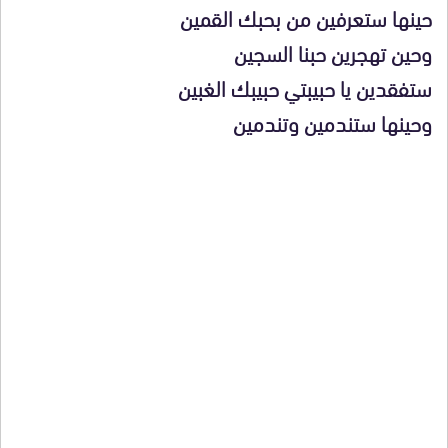
حينها ستعرفين من بحبك القمين
وحين تهجرين حبنا السجين
ستفقدين يا حبيبتي حبيبك الغبين
وحينها ستندمين وتندمين