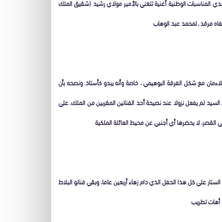
ي إحدي المناسبات الوطنية أغنية تتغني بالأمير مولاي رشيد (شقيق الملك
اه مرقد ـ لمحمد عبد الوهاب
اءمان مع شكل الفرقة البوهيمي ، خاصة وأنه يبدو كأستاذ. ونصحه بأن
ن السيد لم يفعل نزولا عند نصيحة أحد الفنانين المقربين من الملك، علي
 القصر، لا يحضرها أي أجنبي عن محيط العائلة الملكية
لستار علي كل هذا الحفل الذي دام زهاء أربعين عاما، وبقي فنانو البلاط
ا أهات تطريب