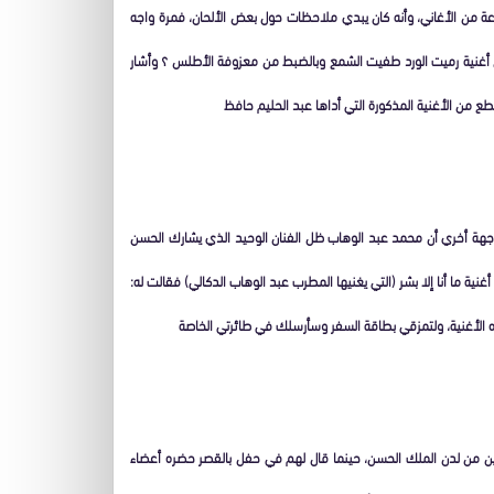
عة من الأغاني، وأنه كان يبدي ملاحظات حول بعض الألحان، فمرة واجه
ن أغنية رميت الورد طفيت الشمع وبالضبط من معزوفة الأطلس ؟ وأشار
ع من الأغنية المذكورة التي أداها عبد الحليم حافظ
ن جهة أخري أن محمد عبد الوهاب ظل الفنان الوحيد الذي يشارك الحسن
ية ما أنا إلا بشر (التي يغنيها المطرب عبد الوهاب الدكالي) فقالت له:
ه الأغنية، ولتمزقي بطاقة السفر وسأرسلك في طائرتي الخاصة
خرين من لدن الملك الحسن، حينما قال لهم في حفل بالقصر حضره أعضاء