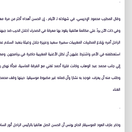
.
وقال المطرب محمود الإدريسي، في شهادته لـ الأيام ، إن الحسن أهداه أكثر من مرة مع
وفي ذات الآن يردّ علي مكالمة هاتفية يقود بها معركة في الصحراء (خلال الحرب ضد جبهة
الراحل أمره بإبلاغ المطربات المغربيات سميرة سعيد وعزيزة جلال وغيثة بنعبد السلام 
استعطفنه في الأمر، واشترط عليهن أن تظل الأغنية المغربية حاضرة في برنامجهن. ومما و
إلي جانب محمد عبد الوهاب، وكانت فايزة أحمد تغني مع الفرقة الماسية، فجأة نهض وأش
وطلب منه أن يعزف، فوجد به نشازا وأن كمانه غير مضبوط موسيقيا. حينها وقف محمد ع
الغناء
.
وذكر عازف العود الموسيقار الحاج يونس أن الحسن اتصل هاتفيا بالرئيس الراحل أنور الساد