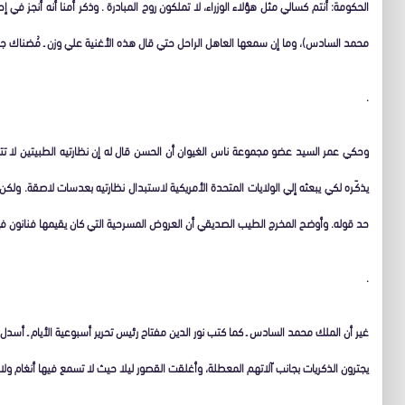
الحكومة: أنتم كسالي مثل هؤلاء الوزراء، لا تملكون روح المبادرة . وذكر أمنا أنه أنجز ف
محمد السادس)، وما إن سمعها العاهل الراحل حتي قال هذه الأغنية علي وزن ـ مُضناك جف
.
وحكي عمر السيد عضو مجموعة ناس الغيوان أن الحسن قال له إن نظارتيه الطبيتين لا تتل
يذكّـره لكي يبعثه إلي الولايات المتحدة الأمريكية لاستبدال نظارتيه بعدسات لاصقة. ولك
حد قوله. وأوضح المخرج الطيب الصديقي أن العروض المسرحية التي كان يقيمها فنانون في
.
غير أن الملك محمد السادس ـ كما كتب نور الدين مفتاح رئيس تحرير أسبوعية الأيام ـ أسدل ا
يجترون الذكريات بجانب آلاتهم المعطلة، وأغلقت القصور ليلا حيث لا تسمع فيها أنغام ول