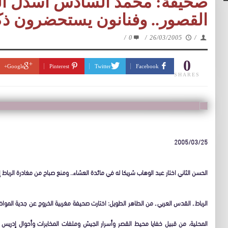
صحيفة: محمد السادس أسدل ال
القصور.. وفنانون يستحضرون ذكر
/
0
/
26/03/2005
/
0
Google+
Pinterest
Twitter
Facebook
SHARES
2005/03/25
الحسن الثاني اختار عبد الوهاب شريكا له في مائدة العشاء.. ومنع صباح من مغادرة الرباط إل
الرباط ـ القدس العربي ـ من الطاهر الطويل: اختارت صحيفة مغربية الخروج عن جدية الموا
المحلية، من قبيل خفايا محيط القصر وأسرار الجيش وملفات المخابرات وأحوال إدريس ا