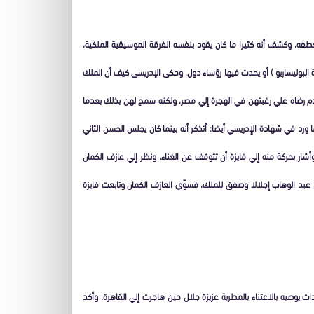
طفه، وكشف أنه كثيرا ما كان يقود بنفسه الفرقة الموسيقية الملكية،
 البوليساريو ) أو يحدث فيها رؤساء دول. وحكي الإدريسي كيف أن الملك
عدم رضاه علي رغبتهن في الهجرة إلي مصر، ولكنه سمح لهن بذلك بعدما
رد في شهادة الإدريسي أيضا: أتذكر أنه بينما كان يجلس الحسن الثاني
ار بحركة منه إلي فايزة أن تتوقف عن الغناء، ونظر إلي عازف الكمان
بد الوهاب إجلالا وصفق للملك، فسوّي العازف الكمان وتابعت فايزة
ات يوصيه بالاعتناء بالمطربة عزيزة جلال حين هاجرت إلي القاهرة. وأكد