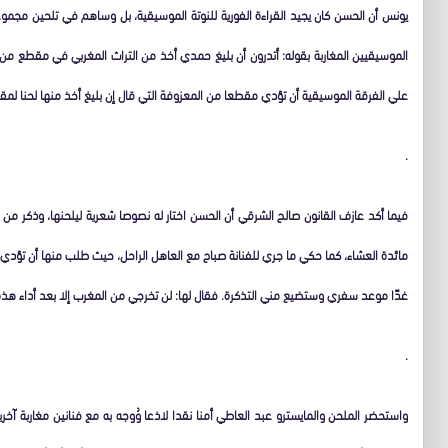
يونس أن الحسن كان يجيد القراءة الفورية للنوتة الموسيقية، بل وساهم في تلحين مجمو
الموسيقيين المغاربة بقوله: أتدرون أن بليغ حمدي أخذ من التراث المغربي في مقطع م
علي الفرقة الموسيقية أن تؤدي مقطعا من المعزوفة التي قال إن بليغ أخذ منها لحنا لمقط
.
فيما أكد عازف القانون صالح الشرقي أن الحسن اختار له نصوصا شعرية ليلحنها، وذكر م
مائدة العشاء، كما حكي ما جري للفنانة صباح مع العاهل الراحل، حيث طلب منها أن تؤدي أغن
غدًا موعد سفري وستضيع مني التذكرة. فقال لها: لن تخرجي من المغرب إلا بعد أداء هذ
.
واستحضر الملحن والمايسترو عبد العاطي أمنا نقدا لاذعا وُوجه به مع فنانين مغاربة آ