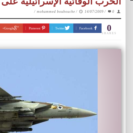
الحرب الوقائية الإسرائيلية على 
/
mohammed boubouche
/
14/07/2009
/
0
0
Google+
Pinterest
Twitter
Facebook
SHARES