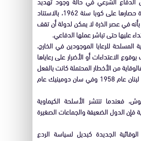
 الدفاع الشرعي في حالة وجود تهديد
بالعدوان المسلح نفسه، فقد بررت الولايات المتحدة حصارها على كوبا سنة 1962، بالاستناد
أنه في عصر الذرة لا يمكن لدولة أن تقف
ء عليها حتى تباشر عملها الدفاعي.
المسلحة للرعايا الموجودين في الخارج،
وقوع الاعتداءات أو الأضرار على رعاياها
 فالوقاية من الأخطار المحتملة كانت بالفعل
المبرر المعلن عنه للتدخلات العسكرية الأمريكية في لبنان عام 1958 وفي سان دومينيك عام
ش، فعندما تنتشر الأسلحة الكيماوية
تية فإن الدول الضعيفة والجماعات الصغيرة
لوقائية الجديدة كبديل لسياسة الردع