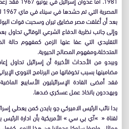
1981. أما عدوان
الم
بعد أن أغلقت مصر مضايق تيران وسحبت قوات البول
وإلى جانب نظرية الدفاع الشرعي الوقائي تحاول بع
التقليدي التي عفا عنها الزمن كمفهوم حالة 
المتدخلة،ومفهوم المصالح الحيوية.
ويبدو من الأحداث الأخيرة أن إسرائيل تحاول إعا
مضامينها بسبب تخوفاتها من البرنامج النووي الإيراني
فقد أمضى القادة الإسرائيليون الأسابيع الماضي
ويهددون باتخاذ عمـل عسكري ضـدها.
بدا نائب الرئيس الاميركي جو بايدن كمن يعطي إسرائي
لقناة « »آي بي سي » الأمريكية بأن ادارة الرئيس با
مماثل، واصفا سلوكا عدوانيا من هذا النوع، كفعل م