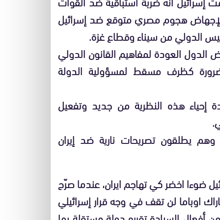
 إسرائيل في يونيو 1967 فقد زعمت إسرائيل أنه ضربة استباقية ضد القوات
صرية التي تم حشدها في سيناء في ماي 1967 لإجهاض هجوم مصري متوقع ضد إسرائيل
يس الدولي من سيناء وقطاع غزة.
ض الدول العودة لمفاهيم القانون الدولي
الضرورة كظرف مسقط لمسؤولية الدولة
دة إحياء هذه النظرية من جديد وتفعيل
.
ة وهم يطلقون تصريحات نارية ضد إيران
ل ضوءا اخضر كي تهاجم ايران، عندما صرّح
راك اوباما لن تقف في وجه قرار إسرائيلي
ن أفعال السيادة تقرره دولة مستقلة بما