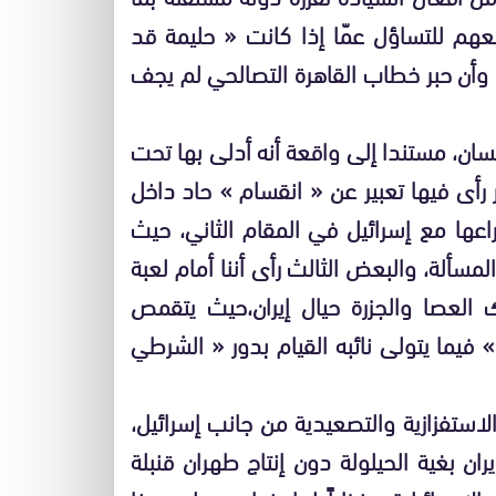
فعهم للتساؤل عمّا إذا كانت « حليمة قد
 وأن حبر خطاب القاهرة التصالحي لم يجف
سان، مستندا إلى واقعة أنه أدلى بها تحت
ر رأى فيها تعبير عن « انقسام » حاد داخل
عها مع إسرائيل في المقام الثاني، حيث
مسألة، والبعض الثالث رأى أننا أمام لعبة
 العصا والجزرة حيال إيران،حيث يتقمص
 فيما يتولى نائبه القيام بدور « الشرطي
لاستفزازية والتصعيدية من جانب إسرائيل،
ان بغية الحيلولة دون إنتاج طهران قنبلة