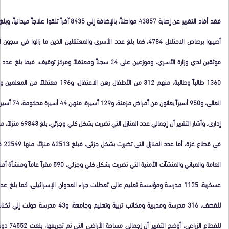
فقد أفاد التقرير عن إصابة 43857 مواطناً، بالإضافة إلي 5
موثقين لدي وزارة الأسري، وموزعين علي 24 سجناً ومعتقلاً ومركز ت
1360 طالباً وطالبة، منهم 312 من الأطفال رهن ال
في قط
عسكرية، 1125 مدرسة ومؤسسة تعليم عالي تعطلت جراء العدوان الإسرائيلي، كما بلغ
للقصف، 316 مدرسة ومديرية ومكاتب تربية وتعلي