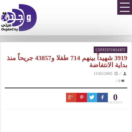
CORRESPONDANTS
3919 شهيداً بينهم 714 طفلا و43857 جريحاً منذ
بداية الانتفاضة
15/02/2005
/
/
0
0
SHARES