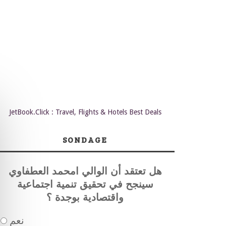
JetBook.Click : Travel, Flights & Hotels Best Deals
SONDAGE
هل تعتقد أن الوالي امحمد العطفاوي
سينجح في تحقيق تنمية اجتماعية
واقتصادية بوجدة ؟
نعم