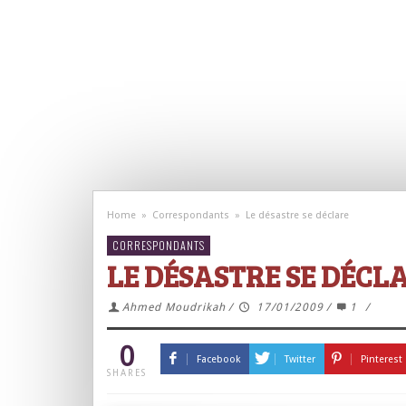
Home
»
Correspondants
»
Le désastre se déclare
CORRESPONDANTS
LE DÉSASTRE SE DÉCL
Ahmed Moudrikah
/
17/01/2009
/
1
/
0
Facebook
Twitter
Pinterest
SHARES