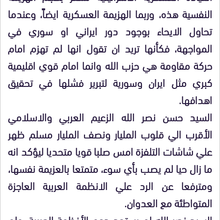
النفسية هذه، وربما الهزيمة العسكرية ايضاً، وعندما
تحاول الايحاء بوجود دور ايراني او سوري في
المواجهة، فكأنها تريد ان تقول انها لم تهزم امام
حركة مقاومة هي حزب الله وانما امام قوي اقليمية
كبري مثل ايران وسورية لتبرير فشلها في تحقيق
اهدافها.
السيد حسن نصر الله الزعيم العربي والاسلامي
الأقرب الي قلوب المليار ونصف المليار مسلم ظهر
علي شاشات التلفزة امس صلبا قويا متحديا ليؤكد انه
ما زال حيا لم يصب بأي سوء، متمتعا بالعزيمة نفسها،
ومترفعا عن الرد علي الانظمة العربية العاجزة
المتواطئة مع العدوان.
السيد نصر الله لم يستجد دعم الأنظمة العربية، ولم