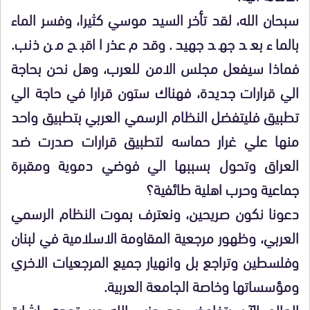
سبحان الله، لقد تأخر السيد موسي كثيرا، وفسر الماء
بالماء بعد جهد جهيد. وقدم عذرا اقبح من ذنب.
فماذا سيفعل مجلس الامن للعرب، وهل نحن بحاجة
الي قرارات جديدة، فهناك ستون قرارا في حاجة الي
تطبيق فليتفضل النظام الرسمي العربي بتطبيق واحد
منها علي غرار حماسه لتطبيق قرارات صدرت ضد
العراق وتحول بسببها الي فوضي دموية ومقبرة
جماعية وحرب اهلية طائفية؟
دعونا نكون صريحين، ونعترف بموت النظام الرسمي
العربي، وظهور مرجعية المقاومة الاسلامية في لبنان
وفلسطين وتراجع بل وانهيار جميع المرجعيات الاخري
ومؤسساتها وخاصة الجامعة العربية.
العالم الآن يتفاوض مع حزب الله ويستجدي اشارة