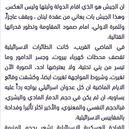
ان الجيش هو الذي اقام الدولة وثبتها وليس العكس.
وهذا الجيش بات يعاني من عقدة لبنان ، ويقف عاجزاً،
وللمرة الاولي، امام صمود المقاومة وتطور قدراتها
القتالية.
في الماضي القريب، كانت الطائرات الاسرائيلية
تقصف محطات كهرباء بيروت، وجسر الدامور وما
تيسر من بني تحتية، ولا يعترضها احد، الصورة الآن
تغيرت، وشروط المواجهة تغيرت ايضا، وكشفت وقائع
الايام الماضية ان كل عدوان اسرائيلي يواجه رداً عليه
يساويه، ان لم يكن في حجم الدمار المادي والبشري،
فبالحجم النفسي والمعنوي، والأخير اكثر تأثيرا وفداحة
بالمقاييس الاسرائيلية.
القيادة العسكرية الاسرائيلية تشعر بحجم الهزيمة