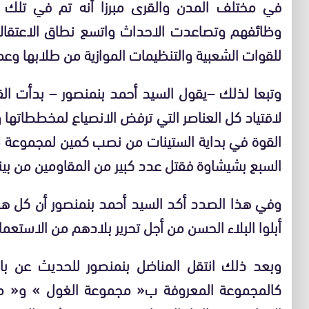
في مختلف المدن والقرى مبرزا أنه تم في تلك ا
وظائفهم وتصاعدت الاحداث واتسع نطاق الاعتقال
للقوات الشعبية والتنظيمات الموازية من طلابها وعما
وتبعا لذلك
–
يقول السيد أحمد بنمنصور
–
بدأت ال
لاقتياد كل العناصر التي ترفض الانصياع لمخططاته
القوة في بداية الستينات من نصب كمين لمجموعة م
السبع بشيشاوة فقتل عدد كبير من المقاومين من بي
وفي هذا الصدد أكد السيد أحمد بنمنصور أن كل هؤلاء
أبلوا البلاء الحسن من أجل تحرير بلادهم من الاستعمار
وبعد ذلك انتقل المناضل بنمنصور للحديث عن با
كالمجموعة المعروفة ب
«
مجموعة الغول
»
و
«
م