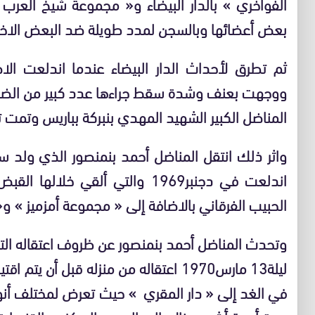
الفواخري
»
بالدار البيضاء و
«
مجموعة شيخ العرب
»
بعض أعضائها وبالسجن لمدد طويلة ضد البعض الاخر
ثم تطرق لأحداث الدار البيضاء عندما اندلعت 
ووجهت بعنف وشدة سقط جراءها عدد كبير من الضحا
المناضل الكبير الشهيد المهدي بنبركة بباريس وتمت 
واثر ذلك انتقل المناضل أحمد بنمنصور الذي ولد س
اندلعت في دجنبر
1969
والتي ألقي خلالها القب
الحبيب الفرقاني بالاضافة إلى
«
مجموعة أمزميز
»
و
«
وتحدث المناضل أحمد بنمنصور عن ظروف اعتقاله ا
ليلة
13
مارس
1970
اعتقاله من منزله قبل أن يتم اقتي
في الغد إلى
«
دار المقري
»
حيث تعرض لمختلف أنواع