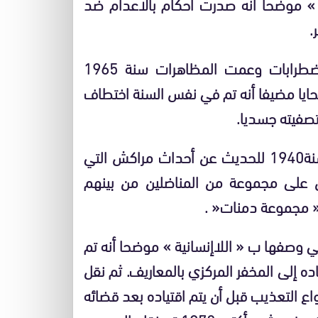
موضحا أنه صدرت أحكام بالاعدام ضد
.
الاضطرابات وعمت المظاهرات سنة
1965
يا مضيفا أنه تم في نفس السنة اختطاف
تصفيته جسديا
.
نة
1940
للحديث عن أحداث مراكش التي
ض على مجموعة من المناضلين من بينهم
مجموعة دمنات
« .
لتي وصفها ب
«
اللاإنسانية
»
موضحا أنه تم
اده إلى المخفر المركزي بالمعاريف
.
ثم نقل
 التعذيب قبل أن يتم اقتياده بعد قضائه