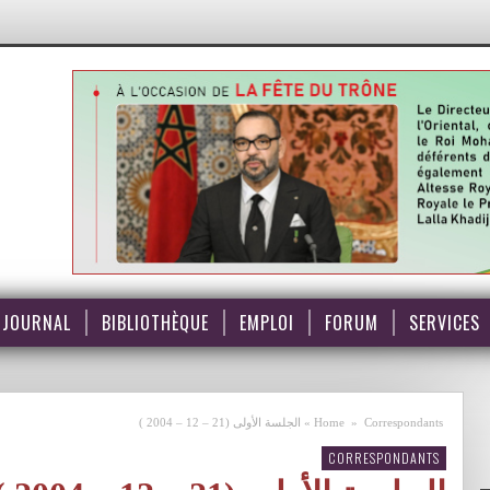
JOURNAL
BIBLIOTHÈQUE
EMPLOI
FORUM
SERVICES
Correspondants
»
Home
»
الجلسة الأولى (21 – 12 – 2004 )
CORRESPONDANTS