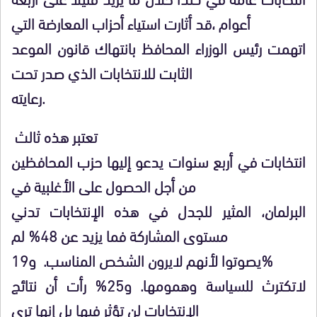
أعوام ،قد أثارت استياء أحزاب المعارضة التي
اتهمت رئيس الوزراء المحافظ بانتهاك قانون الموعد
الثابت للانتخابات الذي صدر تحت
رعايته.
تعتبر هذه ثالث
انتخابات في أربع سنوات يدعو إليها حزب المحافظين
من أجل الحصول على الأغلبية في
البرلمان، المثير للجدل في هذه الإنتخابات تدني
مستوى المشاركة فما يزيد عن 48% لم
يصوتوا لأنهم لايرون الشخص المناسب. و19%
لاتكترث للسياسة وهمومها. و25% رأت أن نتائج
الإنتخابات لن تؤثر فيها بل إنها ترى