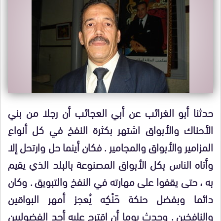
حدثنا أبو الغرائب عن أبي العجائب أن رجلا من بني
الأحناك والأبواق اشتهر بكثرة النفخ في كل أنواع
المزامير والأبواق والمجامير . فكان أينما حل وارتحل إلا
وأتاه الناس بكل الأبواق المصنوعة بالبلد الذي يقيم
به ، حتى يقفوا على مهارته في النفخ والتبويق . وكان
دائما وبفضل حنكة حَنْكِه يُعجز أمهر البواقين
والنافخين . وحدث يوما أن اقترح عليه أحد الفضوليين