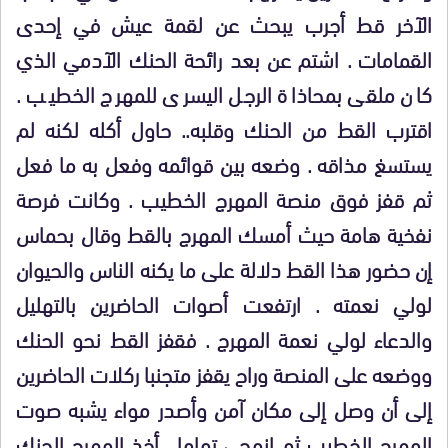
الآخر قط أجرب يبحث عن لقمة عيش في إحدى
القمامات . اشتم عن بعد رائحة الحنك الآدمي الذي
كان ملقى بمحاذاة الرجل اليسرى للمهرج الخطيب .
اقترب القط من الحنك وقلبه.. حاول أكله لكنه لم
يستسغ مذاقه . وضعه بين قوائمه وفعل به ما فعل
ثم قفز فوق منصة المهرج الخطيب . وكانت فرصة
نفخية هامة حيث أمسك المهرج بالقط وقال بحماس
إن حضور هذا القط دلالة على ما يكنه الناس والحيوان
لولي نعمته . ارتفعت أصوات الحاضرين بالتهليل
والدعاء لولي نعمة المهرج . فقفز القط نحو الحنك
ووضعه على المنصة وراح يقفز متجنبا ركلات الحاضرين
إلى أن وصل إلى مكان آمن وأصدر مواء يشبه صوت
المهرج الخطيب ثم انمحى تماما . أخذ المهرج الحنك