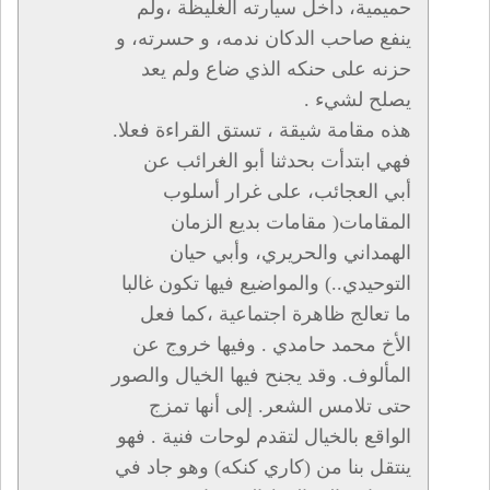
حميمية، داخل سيارته الغليظة ،ولم
ينفع صاحب الدكان ندمه، و حسرته، و
حزنه على حنكه الذي ضاع ولم يعد
يصلح لشيء .
هذه مقامة شيقة ، تستق القراءة فعلا.
فهي ابتدأت بحدثنا أبو الغرائب عن
أبي العجائب، على غرار أسلوب
المقامات( مقامات بديع الزمان
الهمداني والحريري، وأبي حيان
التوحيدي..) والمواضيع فيها تكون غالبا
ما تعالج ظاهرة اجتماعية ،كما فعل
الأخ محمد حامدي . وفيها خروج عن
المألوف. وقد يجنح فيها الخيال والصور
حتى تلامس الشعر. إلى أنها تمزج
الواقع بالخيال لتقدم لوحات فنية . فهو
ينتقل بنا من (كاري كنكه) وهو جاد في