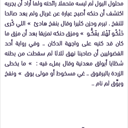
محلول البول ثم لبسه متحملا رائحته ولما أراد أن يجربه
اكتشف أن حنكه أصبح عبارة عن غربال ولم يعد صالحا
للنفخ . تبرم وحزن كثيرا وقال بنفخ هادئ » اللي كْرى
حَنْكُـو لَهْلا يفَكُّــو » ومزق حنكه تمزيقا بعد أن مزق ما
كان قد كتبه على واجهة الدكان .. وفي رواية أحد
الفضوليين أن صاحبنا نهق ثلاثا ثم سقطت من بطنه
شظايا أبواق معدنية وقال بملء فيه : » ما يخطى
الزردة بالبرقوق .. غي مسخوط أو مولى بوق » ونفخ
وبوَّق ثم نام ..