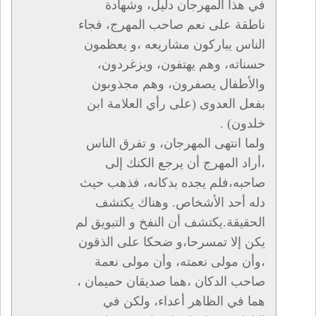
في هذا المهرجان دليل، وشهادة
ناطقة على نعم صاحب المهرج، فجاء
الناس يباركون مشاريعه ،و يعظمون
حسناته، وهم يهتفون، ويزغردون،
والأطفال يصفرون، وهم مجذوبون
بفعل العدوى (على رأي العلامة ابن
خلدون) .
ولما انتهى المهرجان، و تفرق الناس
،أراد المهرج أن يرجع الكنك إلى
صاحبه،فلم يجده بدكانه، فذهب حيث
دله أحد الأشخاص. وهناك يكتشف
الحقيقة.يكتشف أن النفخ و التبويق لم
يكن إلا تمسرحا،و ضحكا على الذقون
،وأن مولى نعمته، وأن مولى نعمة
صاحب الدكان ،هما صديقان حميمان ،
هما في الظاهر أعداء، ولكن في