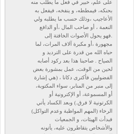
على علم، خبير في فعل ما يطلب منه
بحنكه، فيمططه، و ينفخه، فيفعل به
الأعاجيب ،وذلك حسب ما يطلبه ولي
النعمة ، أو صاحب المال ،أو الدافع
.فهو يحول الأصوات الخافتة إلى
مجهورة ،أو مكبرة آلاف المرات، لما
حباه الله من قدرة على الترديد و
الصياح . صاحبنا هذا بعد ركود أصابه
لحين من الوقت، عمل بمشورة بعض
الفضوليين فأكترى دكانا ، (هي إشارة
إلى منبر من المنابر، سواء المكتوبة،
أو المسموعة، أو الإكترونية أو
الكرتونية لا فرق.) وبعد الكساد يأتي
الرخاء (المهم المواظبة وعدم التواكل)
فبدأت الهيئات، و الجمعيات
والأشخاص يتقاطرون عليه، يأتونه