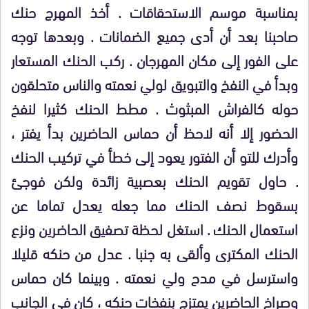
بمناسبة موسم الاستحقاقات . أخذ المهرج حنك
صاحبنا بعد أن أدى جميع الضمانات . وبعدها توجه
على الفور إلى مكان المهرجان . ركب الحنك المستعار
وبدأ في النفخ والتبويق لولي نعمته والناس متحلقون
حوله كالفراش المبثوث . مطط الحنك كثيرا لنفخ
الحضور إلا أنه لاحظ أن حماس الحاضرين بدأ يفتر ،
وأدرك للتو أن الفتور يعود إلى خطأ في تركيب الحنك
. حاول تقويم الحنك بعصبية زائدة ولكن فوجئ
بسقوط نصف الحنك مما جعله يعدل تماما عن
استعمال الحنك . استغل لحظة تصفيق الحاضرين ونزع
الحنك المكترى وألقى به جنبا . عدل من حنكه قليلا
واسترسل في مدح ولي نعمته . وبينما كان حماس
وصراخ الحاضرين يمتزج بنفخات حنكه ، كان في الجانب