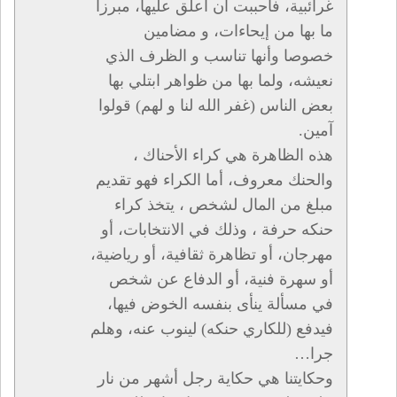
غرائبية، فأحببت أن أعلق عليها، مبرزا
ما بها من إيحاءات، و مضامين
خصوصا وأنها تناسب و الظرف الذي
نعيشه، ولما بها من ظواهر ابتلي بها
بعض الناس (غفر الله لنا و لهم) قولوا
آمين.
هذه الظاهرة هي كراء الأحناك ،
والحنك معروف، أما الكراء فهو تقديم
مبلغ من المال لشخص ، يتخذ كراء
حنكه حرفة ، وذلك في الانتخابات، أو
مهرجان، أو تظاهرة ثقافية، أو رياضية،
أو سهرة فنية، أو الدفاع عن شخص
في مسألة ينأى بنفسه الخوض فيها،
فيدفع (للكاري حنكه) لينوب عنه، وهلم
جرا…
وحكايتنا هي حكاية رجل أشهر من نار