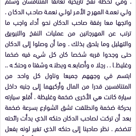
. وفي لحظة نفخ تاريخية تعانقا المتنافسان وسلم
ولي نعمة المهرج الأمر لولي نعمة صاحب الدكان .
واتجها معا رفقة صاحب الدكان نحو أداء واجب ما
ترتب عن المهرجانين من عمليات النفخ والتبويق
والتهليل وما يلحق بذلك . وما أن وصلوا إلى الدكان
حتى وجدوا قربه شخصا كان كل شيء فيه ضخما
وغليظا .. رجلاه وأصابعه وبطنه وشفتاه وحنكه ..
ابتسم في وجههم جميعا وناول كل واحد من
المتنافسين قدرا من المال وأركبهما إلى جنبه داخل
سيارة كانت هي الأخرى ضخمة وغليظة . أقلع سيارته
بحركة ضخمة وانطلقت تشق الشوارع بسرعة ضخمة
بعد أن تركت لصاحب الدكان حنكه الذي بدأت رائحته
تتضخم . نظر صاحبنا إلى حنكه الذي تغير لونه بفعل