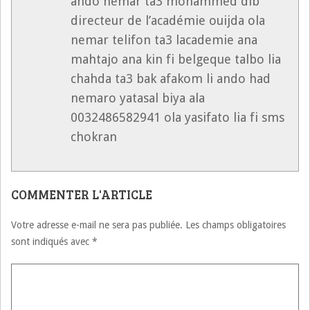
ando nemar ta3 mohammed dib
directeur de l’académie ouijda ola
nemar telifon ta3 lacademie ana
mahtajo ana kin fi belgeque talbo lia
chahda ta3 bak afakom li ando had
nemaro yatasal biya ala
0032486582941 ola yasifato lia fi sms
chokran
COMMENTER L'ARTICLE
Votre adresse e-mail ne sera pas publiée.
Les champs obligatoires
sont indiqués avec
*