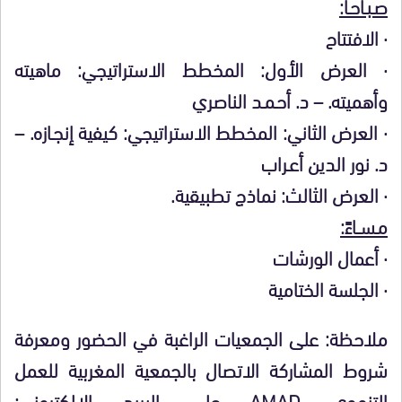
صـبـاحـاً:
· الافتتاح
· العرض الأول: المخطط الاستراتيجي: ماهيته
وأهميته. – د. أحـمـد الناصري
· العرض الثاني: المخطط الاستراتيجي: كيفية إنجـازه. –
د. نور الدين أعـراب
· العرض الثالث: نماذج تطبيقية.
مـســاءً:
· أعمال الورشات
· الجلسة الختامية
ملاحظة: على الجمعيات الراغبة في الحضور ومعرفة
شروط المشاركة الاتصال بالجمعية المغربية للعمل
التنموي AMAD على البريد الإلكتروني: