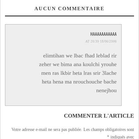
AUCUN COMMENTAIRE
HAAAAAAAAAAA
18/06/2006 AT 20:39
elimtihan we lbac fhad leblad rir
zeher we bima ana koulchi yrouhe
men ras lkbir heta lras srir 3lache
heta hena ma nrouchouche bache
nenejhou
COMMENTER L'ARTICLE
Votre adresse e-mail ne sera pas publiée.
Les champs obligatoires sont
*
indiqués avec