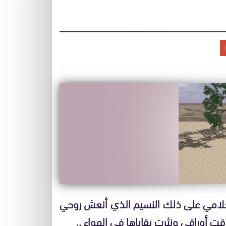
لامي على ذلك النسيم الذي أنعش روحي
قت أوراقي ونثرت بقاياها في الهواء ..