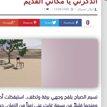
أتذكرني يا مكاني القديم
امال اصماك
/
13/08/2008
/
2
/
0
Google+
Pinterest
Twitter
Facebook
SHARES
نسيم الصباح يلفح وجهي برقة ولطف.. استيقظت أح
ومنحها قليلاً من بسمة غابت عني زمناً من الزمان.. حر