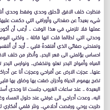
فنظرت خلف الافق لأحلق وحدي وفقط وحدي أنا وأف
شيء بعيداً عن صفحاتي وأوراقي التي حكمت عليها
عملها فلا تلزمني في هذا الوقت .. أرغب أن أكون
وحدتي التي لطالما قلت انها قاتلة .. ولكني اليو
وتمنحني صفائي الذي أفتقدهُ قلبي .. أريد أن أتنف
احساس يؤلمني الى قعر البحر.. وأنظر من خلف الا
المياه وأمواج البحر تعلو وتنخفض.. ونوارس البحر
عنها.. عجزت الارض عن أفراحي وعجزت أنا عن أدراك
تضج بهموم الحياة وأحزان ضقت بها وضاق بها قلبي..
البعيدة .. عند ساعات الغروب جلست انا وحدي أست
اليه.. وعدت أدراجي الى غرفتي عند حلول المساء وغ
طربت روحي ورقصت أحلامي.. ونثر قلمي أفكاري لت