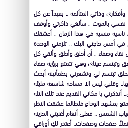
كاري وذاتي المتألمة .. بعيداً عن كل
 نفسي بالموت .. سألغي ذاكرتي وأوقف
 ناسية منسية في هذا الزمان .. أعشقك
م في أمس حاجتي اليك .. تلزمني الوحدة
س نقاء وصفاء .. أن أحلق وأحلق وألقي كل
فق وتبتسم عيناي وهي تتمتع برؤية صفاء
 تحلق تبتسم لي وتشعرني بطمأنينة أبحث
ها.. وقلبي ليس الا مساحة شاسعة مليئة
 أتذكرني يا مكاني القديم عند تلك التلة
متع بمشهد الوداع فلطالما عشقت النظر
ياب الشمس .. فعلى أنغام أغنيتي الحزينة
ملأ صفحات وصفحات.. أعتذر لكِ أوراقي