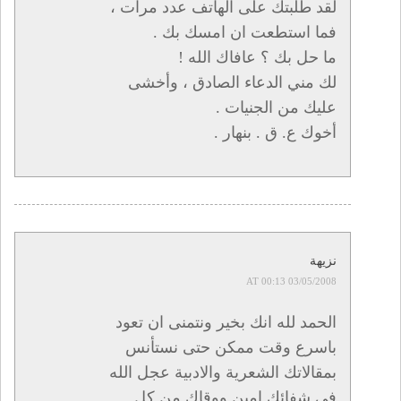
لقد طلبتك على الهاتف عدد مرات ،
فما استطعت ان امسك بك .
ما حل بك ؟ عافاك الله !
لك مني الدعاء الصادق ، وأخشى
عليك من الجنيات .
أخوك ع. ق . بنهار .
نزيهة
03/05/2008 AT 00:13
الحمد لله انك بخير ونتمنى ان تعود
باسرع وقت ممكن حتى نستأنس
بمقالاتك الشعرية والادبية عجل الله
في شفائك امين ووقاك من كل