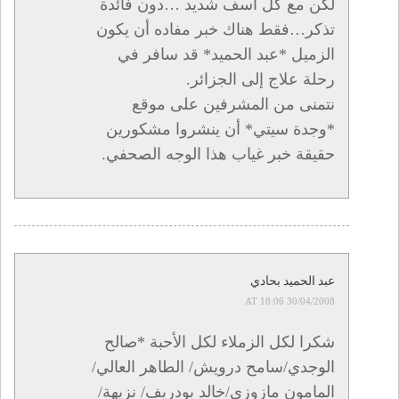
لكن مع كل أسف شديد …دون فائدة
تذكر…فقط هناك خبر مفاده أن يكون
الزميل *عبد الحميد* قد سافر في
رحلة علاج إلى الجزائر.
نتمنى من المشرفين على موقع
*وجدة سيتي* أن ينشروا مشكورين
حقيقة خبر غياب هذا الوجه الصحفي.
عبد الحميد بحادي
30/04/2008 AT 18:06
شكرا لكل الزملاء لكل الأحبة *صالح
الوجدي/سامح درويش/ الطاهر العالي/
المامون مازوزي/خالد بودريف/ نزيهة/