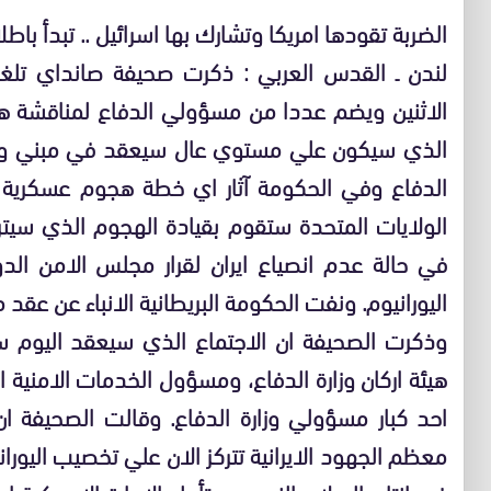
الضربة تقودها امريكا وتشارك بها اسرائيل .. تبدأ با
لندن ـ القدس العربي : ذكرت صحيفة صانداي تلغر
الاثنين ويضم عددا من مسؤولي الدفاع لمناقشة هج
الذي سيكون علي مستوي عال سيعقد في مبني وز
الدفاع وفي الحكومة آثار اي خطة هجوم عسكرية 
الولايات المتحدة ستقوم بقيادة الهجوم الذي سيترك
في حالة عدم انصياع ايران لقرار مجلس الامن ال
اليورانيوم. ونفت الحكومة البريطانية الانباء عن عقد 
وذكرت الصحيفة ان الاجتماع الذي سيعقد اليوم س
هيئة اركان وزارة الدفاع، ومسؤول الخدمات الامنية ال
احد كبار مسؤولي وزارة الدفاع. وقالت الصحيفة ان 
معظم الجهود الايرانية تتركز الان علي تخصيب اليور