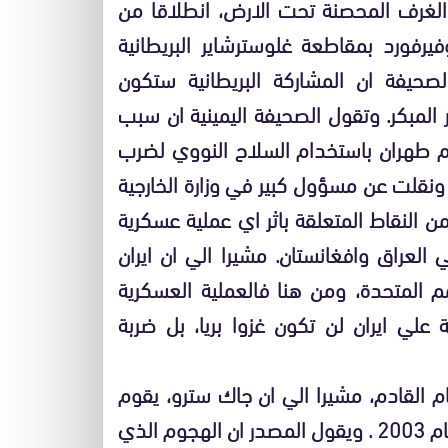
 الغرف المحصنة تحت الارض، انطلاقا من
رفورد بمقاطعة غلوسترشاير البريطانية
صحيفة ان المشاركة البريطانية ستكون
لمبكر. وتقول الصحيفة اليمينية ان سبب
ام طهران باستخدام السلاح النووي لضرب
 ونقلت عن مسؤول كبير في وزارة الخارجية
ن النقاط المتعلقة باثر اي عملية عسكرية
 العراق وافغانستان. مشيرا الي ان ايران
مم المتحدة، ومن هنا فالعملية العسكرية
علي ايران لن تكون غزوا بريا، بل ضربة
 القادم، مشيرا الي ان جاك سترو، يقوم
باصدار نفس الاصوات التي اصدرها قبل غزو العراق عام 2003 . ويقول المصدر ان الهجوم الذي