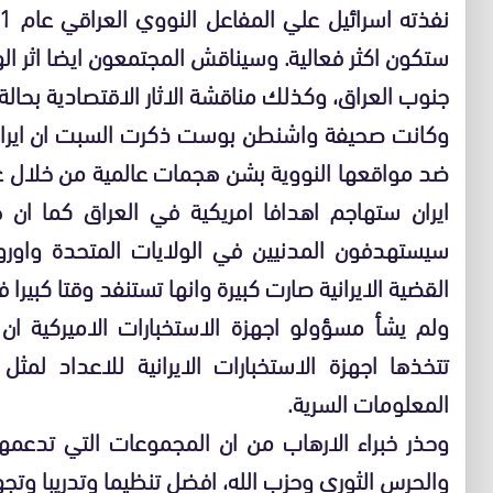
ستكون اكثر فعالية. وسيناقش المجتمعون ايضا اثر اله
جنوب العراق، وكذلك مناقشة الاثار الاقتصادية بحالة 
وكانت صحيفة واشنطن بوست ذكرت السبت ان ايران 
ضد مواقعها النووية بشن هجمات عالمية من خلال عم
ايران ستهاجم اهدافا امريكية في العراق كما ان ه
سيستهدفون المدنيين في الولايات المتحدة واور
القضية الايرانية صارت كبيرة وانها تستنفد وقتا كبيرا 
ولم يشأ مسؤولو اجهزة الاستخبارات الاميركية ان 
تتخذها اجهزة الاستخبارات الايرانية للاعداد لم
المعلومات السرية.
وحذر خبراء الارهاب من ان المجموعات التي تدعمها
والحرس الثوري وحزب الله، افضل تنظيما وتدريبا وتجه