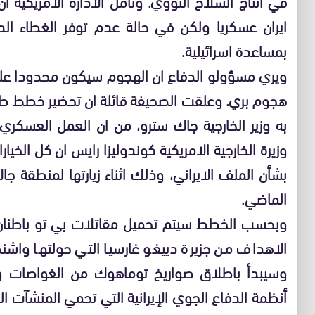
في انتاج السلاح النووي. وتأمل الادارة الامريكية 
ايران عسكريا ولكن في حالة عدم توفر الغطاء الد
بمساعدة اسرائيلية.
ويري مسؤولو الدفاع ان الهجوم سيكون محدودا علي
هجوم بري. وعلقت الصحيفة قائلة ان تحضير خطط طا
به وزير الخارجية جاك سترو، من ان العمل العسكري
وزيرة الخارجية الامريكية كوندوليزا رايس ان كل الخي
بشأن الملف الايراني، وذلك اثناء زيارتها لمنطقة جاك
الماضي.
وبحسب الخطط سيتم تحميل مقاتلات بي تو باطنان م
الاهداف من جزيرة دييغو غارسيا التي حولتها واش
وسيبدأ باطلاق صواريخ توماهوك من الغواصات وال
أنظمة الدفاع الجوي الإيرانية التي تحمي المنشآت ال