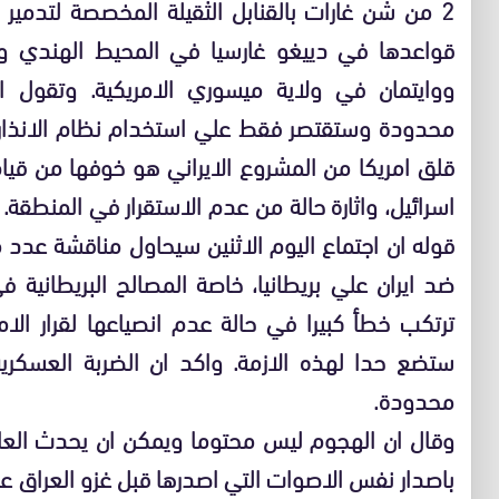
2 من شن غارات بالقنابل الثقيلة المخصصة لتدمير
قواعدها في دييغو غارسيا في المحيط الهندي وفي
ووايتمان في ولاية ميسوري الامريكية. وتقول ال
محدودة وستقتصر فقط علي استخدام نظام الانذار ا
قلق امريكا من المشروع الايراني هو خوفها من قي
اسرائيل، واثارة حالة من عدم الاستقرار في المنطقة.
قوله ان اجتماع اليوم الاثنين سيحاول مناقشة عدد م
ضد ايران علي بريطانيا، خاصة المصالح البريطانية في
ترتكب خطأ كبيرا في حالة عدم انصياعها لقرار الا
ستضع حدا لهذه الازمة. واكد ان الضربة العسكرية 
محدودة.
وقال ان الهجوم ليس محتوما ويمكن ان يحدث العام