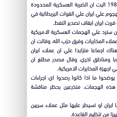
نفذته اسرائيل علي المفاعل النووي العراقي عام 1981 اثبت ان الضربة العسكرية المحدودة
جوم علي ايران علي القوات البريطانية في
قررت ايران ايقاف تصدير النفط.
سترد علي الهجمات العسكرية الامريكية
لاء المخابرات وفرق حزب الله. وقالت ان
ناك اجماعا متزايدا علي ان عملاء ايران
وبا ومناطق اخري. وقال مصدر مطلع ان
في اجهزة المخابرات الامريكية.
يوضحوا ما اذا كانوا رصدوا اي اجراءات
ثل هذه الهجمات، متذرعين بحظر مناقشة
 ايران او تسيطر عليها مثل عملاء سريين
يزا من تنظيم القاعدة.