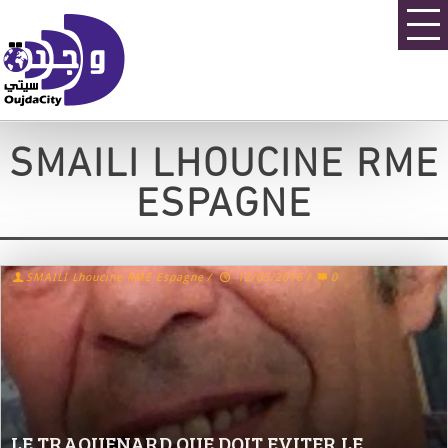
SMAILI LHOUCINE RME
ESPAGNE
SMAILI Lhoucine RME Espagne
/
12/05/2016
/
0
LE TRAQUENARD QUE DOIT EVITER LE